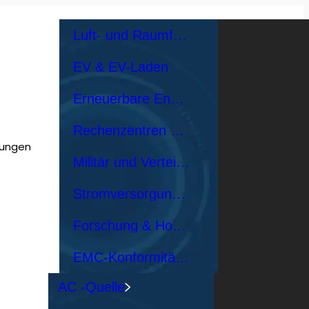
Luft- und Raumfahrt
EV & EV-Laden
Erneuerbare Energie
Rechenzentren und Netzwerkserver
sungen
Militär und Verteidigung
Stromversorgungsdesign & Validierung
Forschung & Hochschulen
EMC-Konformitätstests
AC -Quelle