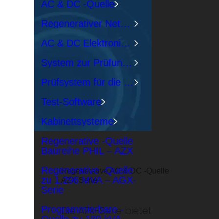
AC & DC -Quelle
Regenerativer Netzsimulator
AC & DC Elektronische Last
System zur Prüfung der EMC-Konformität
Prüfsystem für die Netzkonformität
Test-Software
Kabinettsysteme
Regenerative -Quelle
Baureihe PHIL – AZX
Regenerative -Quelle
Regenerative AC & DC -Quelle
zu 1,296 MVA – AGX-
AZX Serie
Serie
Die AZX-Serie bietet
Programmierbare -