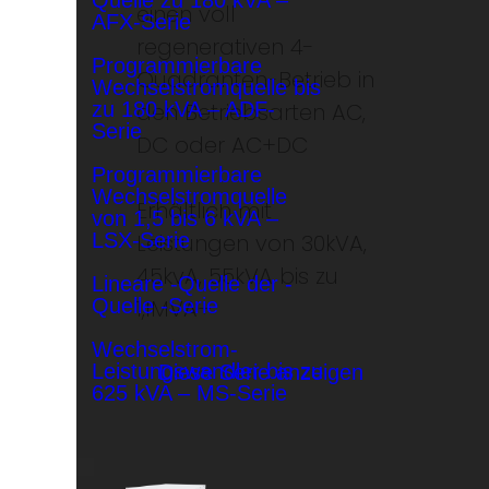
Quelle zu 180 kVA –
einen voll
AFX-Serie
regenerativen 4-
Programmierbare
Quadranten-Betrieb in
Wechselstromquelle bis
den Betriebsarten AC,
zu 180 kVA – ADF-
Serie
DC oder AC+DC
Programmierbare
Wechselstromquelle
Erhältlich mit
von 1,5 bis 6 kVA –
Leistungen von 30kVA,
LSX-Serie
45kvA, 55kVA bis zu
Lineare -Quelle der -
1,1MVA+
Quelle -Serie
Wechselstrom-
Leistungswandler bis zu
Diese Serie anzeigen
625 kVA – MS-Serie