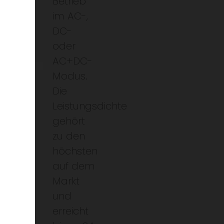
Betrieb
im AC-,
DC-
oder
AC+DC-
Modus.
Die
Leistungsdichte
gehört
zu den
höchsten
auf dem
Markt
und
erreicht