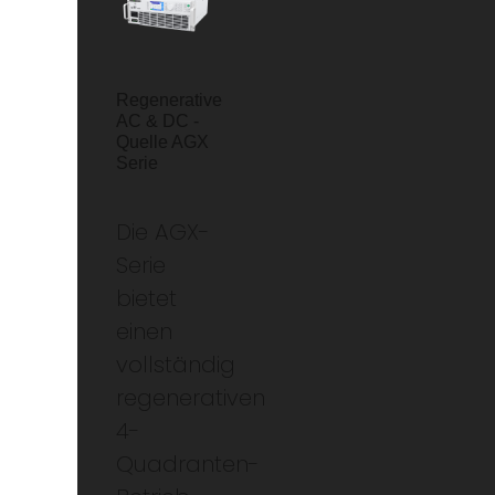
Regenerative
AC & DC -
Quelle AGX
Serie
Die AGX-
Serie
bietet
einen
vollständig
regenerativen
4-
Quadranten-