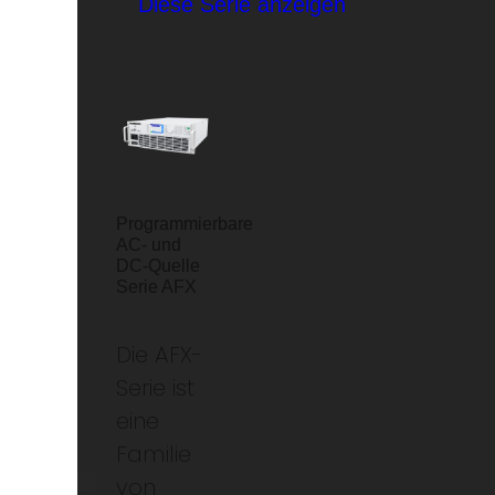
Diese Serie anzeigen
Programmierbare
AC- und
DC-Quelle
Serie AFX
Die AFX-
Serie ist
eine
Familie
von