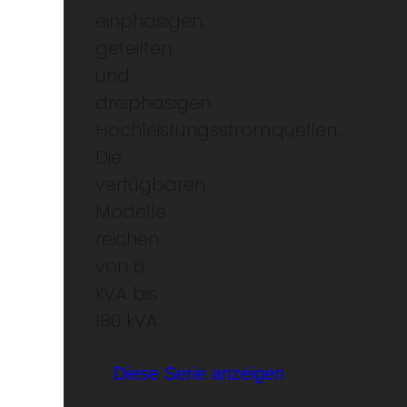
einphasigen,
geteilten
und
dreiphasigen
Hochleistungsstromquellen.
Die
verfügbaren
Modelle
reichen
von 6
kVA bis
180 kVA.
Diese Serie anzeigen