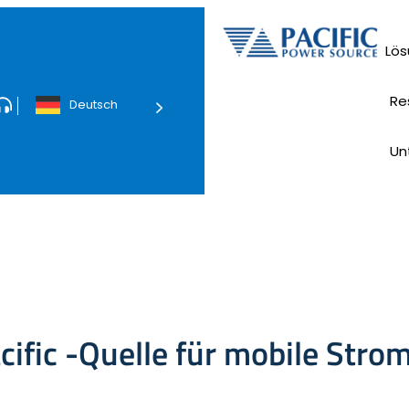
Lö
Rech
Stromve
Re
Deutsch
Tec
Un
Pacific -Quelle für mobile S