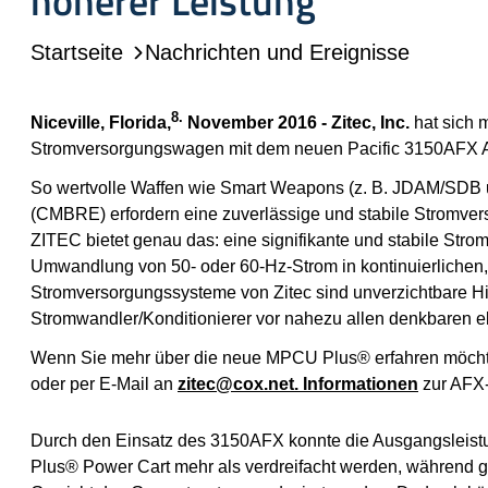
höherer Leistung
Startseite
Nachrichten und Ereignisse
8.
Niceville, Florida,
November 2016 - Zitec, Inc.
hat sich 
Stromversorgungswagen mit dem neuen Pacific 3150AFX AC
So wertvolle Waffen wie Smart Weapons (z. B. JDAM/S
(CMBRE) erfordern eine zuverlässige und stabile Stromve
ZITEC bietet genau das: eine signifikante und stabile Stromv
Umwandlung von 50- oder 60-Hz-Strom in kontinuierlichen, 
Stromversorgungssysteme von Zitec sind unverzichtbare Hil
Stromwandler/Konditionierer vor nahezu allen denkbaren e
Wenn Sie mehr über die neue MPCU Plus® erfahren möchte
oder per E-Mail an
zitec@cox.net. Informationen
zur AFX-
Durch den Einsatz des 3150AFX konnte die Ausgangslei
Plus® Power Cart mehr als verdreifacht werden, während g