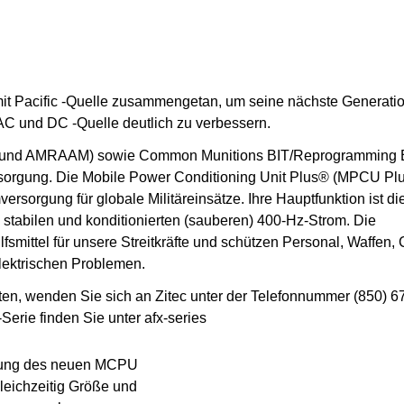
mit Pacific -Quelle zusammengetan, um seine nächste Generati
 und DC -Quelle deutlich zu verbessern.
DB und AMRAAM) sowie Common Munitions BIT/Reprogramming 
rsorgung. Die Mobile Power Conditioning Unit Plus® (MPCU Pl
ersorgung für globale Militäreinsätze. Ihre Hauptfunktion ist di
stabilen und konditionierten (sauberen) 400-Hz-Strom. Die
fsmittel für unsere Streitkräfte und schützen Personal, Waffe
lektrischen Problemen.
n, wenden Sie sich an Zitec unter der Telefonnummer (850) 6
Serie finden Sie unter afx-series
stung des neuen MCPU
leichzeitig Größe und