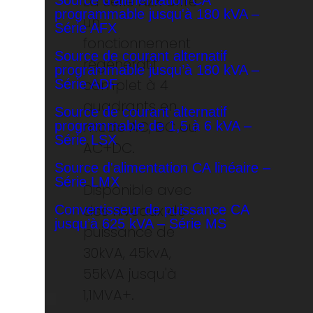
La série AZX offre
Source d'alimentation CA
programmable jusqu'à 180 kVA –
un
Série AFX
fonctionnement
Source de courant alternatif
régénératif
programmable jusqu’à 180 kVA –
complet à 4
Série ADF
quadrants en
Source de courant alternatif
mode AC, DC ou
programmable de 1,5 à 6 kVA –
Série LSX
AC+DC.
Source d'alimentation CA linéaire –
Série LMX
Disponible avec
des niveaux de
Convertisseur de puissance CA
jusqu’à 625 kVA – Série MS
puissance de
30kVA, 45kvA,
55kVA jusqu'à
1,1MVA+.