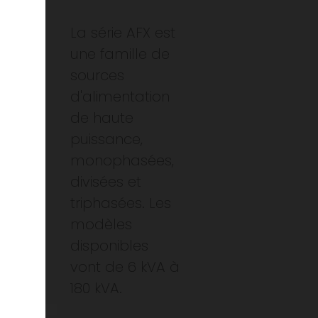
La série AFX est
une famille de
sources
d'alimentation
de haute
puissance,
monophasées,
divisées et
triphasées. Les
modèles
disponibles
vont de 6 kVA à
180 kVA.