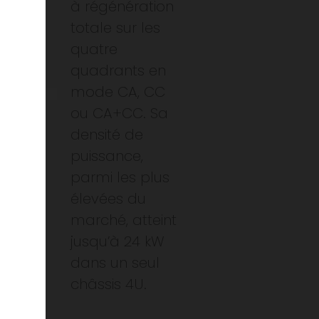
à régénération
totale sur les
quatre
quadrants en
mode CA, CC
ou CA+CC. Sa
densité de
puissance,
parmi les plus
élevées du
marché, atteint
jusqu’à 24 kW
dans un seul
châssis 4U.