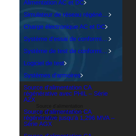
Alimentation AC et DC
Simulateur de réseau régénératif
Charge électronique AC et DC
Système d'essai de conformité CEM
Système de test de conformité au réseau
Logiciel de test
Systèmes d'armoires
Source d'alimentation CA
régénérative avec PHIL – Série
AZX
Source d'alimentation
Source d'alimentation CA
régénérative AC & DC
régénérative jusqu'à 1,296 MVA –
Série AZX
Série AGX