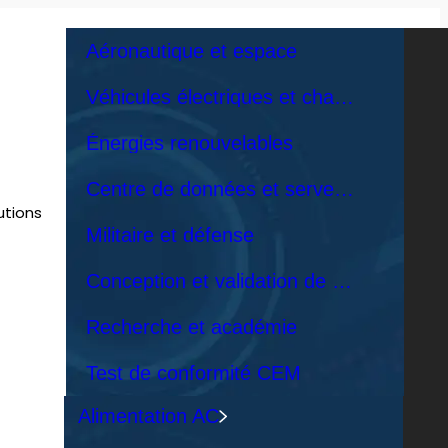
Aéronautique et espace
Véhicules électriques et chargeurs de véhicules électriques
Énergies renouvelables
Centre de données et serveurs de réseau
utions
Militaire et défense
Conception et validation de l'alimentation
Recherche et académie
Test de conformité CEM
Alimentation AC