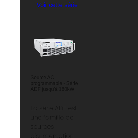
Voir cette série
Source AC
programmable - Série
ADF jusqu'à 180kW
La série ADF est
une famille de
sources
d'alimentation