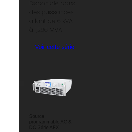
Disponible dans
des puissances
allant de 6 kVA
à 1,296 MVA
Voir cette série
Source
programmable AC &
DC Série AFX