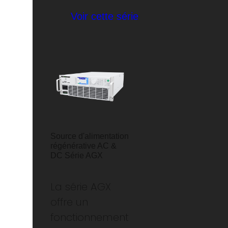
Voir cette série
Source d'alimentation
régénérative AC &
DC Série AGX
La série AGX
offre un
fonctionnement