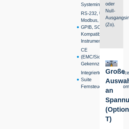
oder
Systemintegration
Null-
RS-232, USB,
Ausgangsi
Modbus, TCP,
(Zo).
GPIB, SCPI-
Kompatibilität; IVI-
Instrumententreiber
CE
(EMC/Sicherheit)
Gekennzeichnet
Große
Integrierte SmartSourc
Suite
Auswah
Fernsteuerungsplattfor
an
Spannu
(Optio
T)