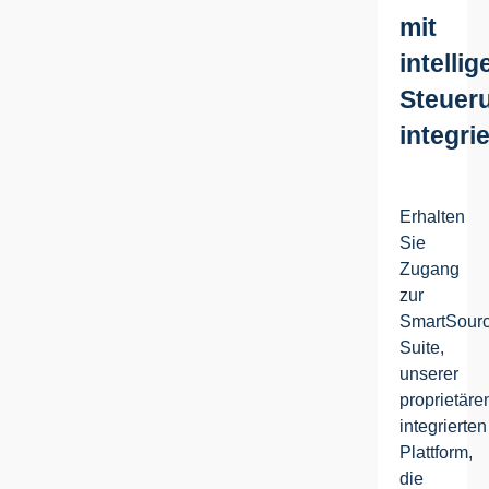
mit
intellig
Steuer
integrie
Erhalten
Sie
Zugang
zur
SmartSour
Suite,
unserer
proprietäre
integrierten
Plattform,
die