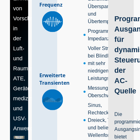
Frequenz
Überspannung
von
und
Progra
Vorschriften
Übertemperatur
Ausga
in
Programmierbare
der
für
Impedanz
Luft-
Voller Strom
dynami
bei Blindlasten
und
Steuer
mit sehr
Raumfahrt,
der
niedrigem
Erweiterte
ATE,
Leistungsfaktor
AC-
Transienten
Geräte,
Messung von
Quelle
Oberschwingungen
medizinische
Sinus,
und
Rechteck,
Die
USV-
Dreieck, THD
programmie
und beliebige
Anwendungen.
Ausgangsi
Wellenformen
bietet