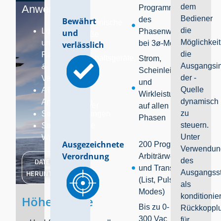
dem
Anwendungen
Programmierung
Bediener
des
Bewährt
Medizinische
die
Luft-
Phasenwinkels
und
Weiße
Möglichkeit
und
bei 3ø-Modellen
verlässlich
Ware,
die
Raumfahrt
Haushaltsgeräte,
Strom,
Ausgangsi
&
HVAC
Scheinleistung
der -
Verteidigung
Nur
und
Quelle
ATE-
Low
Wirkleistung
dynamisch
Anwendungen
Power
auf allen
zu
Stromversorgungen
AC
Phasen
steuern.
Stromsparende
Unter
Wandler
Ausgezeichnete
200 Programme für
Verwendun
Verordnung
Arbiträrwellenformen
DATENBLATT
des
und Transienten
HERUNTERLADEN
Ausgangsst
(List, Pulse, Step
als
Modes)
konditionie
Höhepunkte
Bis zu 0-
Rückkopplu
300 Vac
für