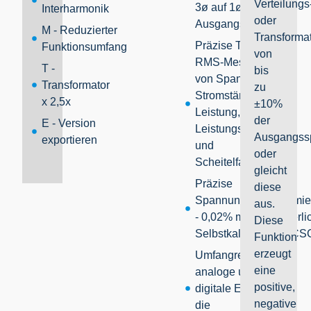
Verteilungs
3ø auf 1ø
Interharmonik
oder
Ausgangsleistung.
M - Reduzierter
Transformat
Präzise True-
Funktionsumfang
von
RMS-Messung
T -
bis
von Spannung,
Transformator
zu
Stromstärke,
x 2,5x
±10%
Leistung, VA,
der
E - Version
Leistungsfaktor
Ausgangss
exportieren
und
oder
Scheitelfaktor
gleicht
Präzise
diese
Spannungsprogrammie
aus.
- 0,02% mit kontinuierli
Diese
Selbstkalibrierung (CS
Funktion
erzeugt
Umfangreiche
eine
analoge und
positive,
digitale E/A
für
negative
die