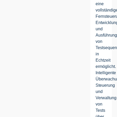
eine
vollständig
Fernsteuer
Entwicklun
und
Ausführun
von
Testseque
in
Echtzeit
ermöglicht.
Intelligente
Überwachu
Steuerung
und
Verwaltung
von
Tests
über