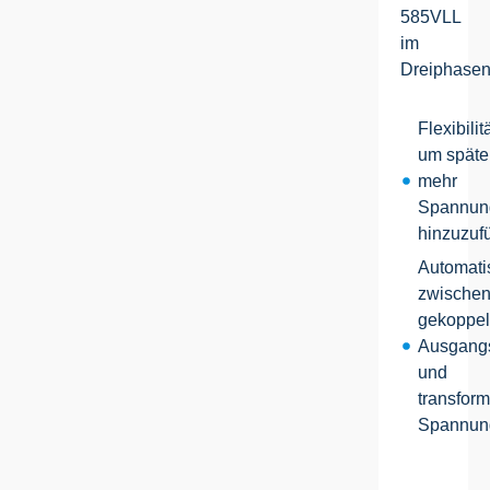
585VLL
im
Dreiphase
Flexibilitä
um späte
mehr
Spannun
hinzuzuf
Automati
zwischen
gekoppe
Ausgang
und
transfor
Spannun