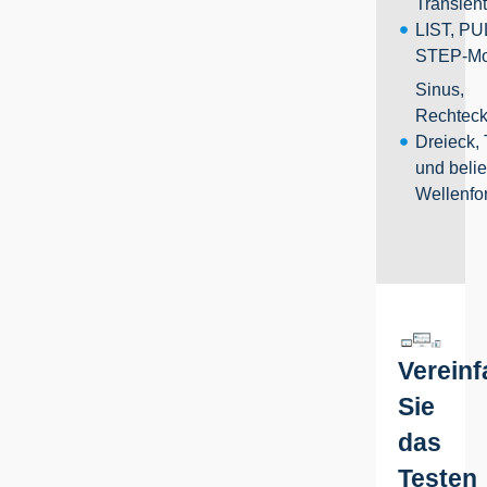
Transien
LIST, PU
STEP-M
Sinus,
Rechteck
Dreieck,
und beli
Wellenf
Verein
Sie
das
Testen