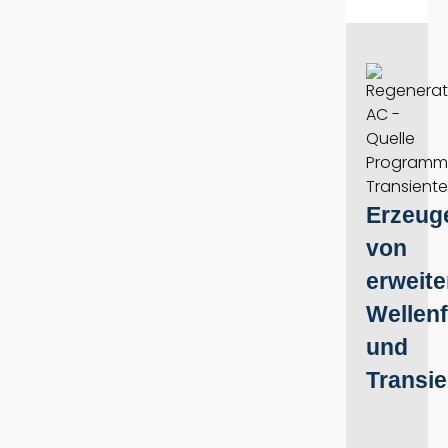
Erzeug
von
erweite
Wellen
und
Transi