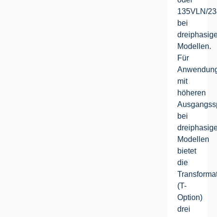
135VLN/2
bei
dreiphasig
Modellen.
Für
Anwendun
mit
höheren
Ausgangss
bei
dreiphasig
Modellen
bietet
die
Transforma
(T-
Option)
drei