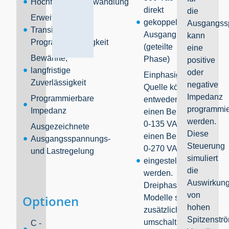
Hochfrequenzumwandlung
direkt
die
Erweiterte
gekoppelter
Ausgangss
Transienten und
Ausgang
kann
Programmierfähigkeit
(geteilte
eine
Bewährte,
Phase)
positive
langfristige
oder
Einphasige -
Zuverlässigkeit
negative
Quelle können
Impedanz
Programmierbare
entweder auf
programmie
Impedanz
einen Bereich von
werden.
0-135 VAC oder
Ausgezeichnete
Diese
einen Bereich von
Ausgangsspannungs-
Steuerung
0-270 VAC
und Lastregelung
simuliert
eingestellt
die
werden.
Auswirkun
Dreiphasen-
von
Optionen
Modelle sind
hohen
zusätzlich
Spitzenstr
umschaltbar von
C -