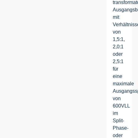
transforma
Ausgangsb
mit
Verhältnis
von
1,5:1,
2,0:1
oder
2,5:1
für
eine
maximale
Ausgangss
von
600VLL
im
Split-
Phase-
oder