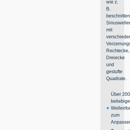
wie z.
B.
beschnitte
Sinuswelle
mit
verschiede
Verzerrung
Rechtecke,
Dreiecke
und
gestufte
Quadrate.
Über 20
beliebig
Wellenf
zum
Anpasse