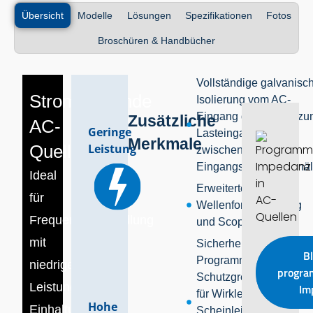
Übersicht
Modelle
Lösungen
Spezifikationen
Fotos
Broschüren & Handbücher
Vollständige galvanisc
Stromsparende
Isolierung vom AC-
Eingang der Anlage zu
Zusätzliche
AC-
Geringe
Lasteingang und
Merkmale
Quelle
Leistung
zwischen den
Eingangsphasen/Kanä
Ideal
Erweiterte
für
Wellenformerfassung
Frequenzumwandlung
und Scope-Funktion
mit
Sicherheit
Bl
Programmierbare
niedriger
progra
Schutzgrenzwerte
Leistung,
Im
für Wirkleistung,
Hohe
Einhaltung
Scheinleistung,