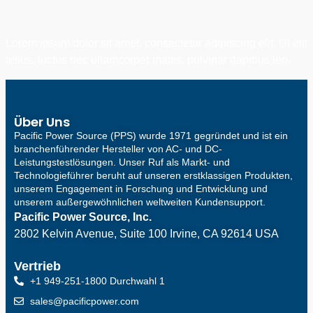
Lorem ipsum dolor sit amet, consectetur adipiscing elit. Ut elit
tellus, luctus nec ullamcorper mattis, pulvinar dapibus leo.
Über Uns
Pacific Power Source (PPS) wurde 1971 gegründet und ist ein
branchenführender Hersteller von AC- und DC-
Leistungstestlösungen. Unser Ruf als Markt- und
Technologieführer beruht auf unseren erstklassigen Produkten,
unserem Engagement in Forschung und Entwicklung und
unserem außergewöhnlichen weltweiten Kundensupport.
Pacific Power Source, Inc.
2802 Kelvin Avenue, Suite 100
Irvine, CA 92614 USA
Vertrieb
+1 949-251-1800 Durchwahl 1
sales@pacificpower.com