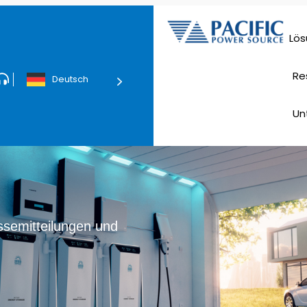
Lö
Rech
Stromve
Re
Deutsch
Tec
Un
ssemitteilungen und