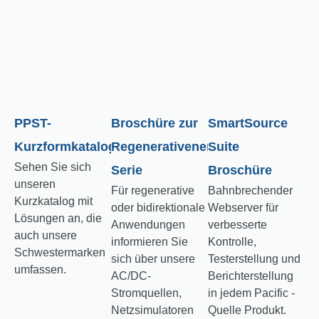
PPST-
Broschüre zur
SmartSource
Kurzformkatalog
Regenerativenergie-
Suite
Sehen Sie sich
Serie
Broschüre
unseren
Für regenerative
Bahnbrechender
Kurzkatalog mit
oder bidirektionale
Webserver für
Lösungen an, die
Anwendungen
verbesserte
auch unsere
informieren Sie
Kontrolle,
Schwestermarken
sich über unsere
Testerstellung und
umfassen.
AC/DC-
Berichterstellung
Stromquellen,
in jedem Pacific -
Netzsimulatoren
Quelle Produkt.