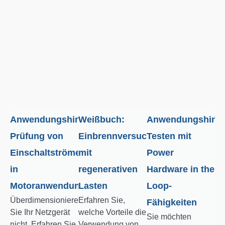
Anwendungshinweis:
Weißbuch:
Anwendungshinwe
Prüfung von
Einbrennversuche
Testen mit
Einschaltströmen
mit
Power
in
regenerativen
Hardware in the
Motoranwendungen
Lasten
Loop-
Überdimensionieren
Erfahren Sie,
Fähigkeiten
Sie Ihr Netzgerät
welche Vorteile die
Sie möchten
nicht. Erfahren Sie
Verwendung von