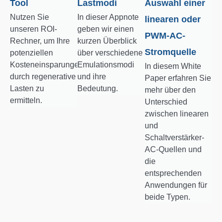
Tool
Lastmodi
Auswahl einer
Nutzen Sie
In dieser Appnote
linearen oder
unseren ROI-
geben wir einen
PWM-AC-
Rechner, um Ihre
kurzen Überblick
Stromquelle
potenziellen
über verschiedene
Kosteneinsparungen
Emulationsmodi
In diesem White
durch regenerative
und ihre
Paper erfahren Sie
Lasten zu
Bedeutung.
mehr über den
ermitteln.
Unterschied
zwischen linearen
und
Schaltverstärker-
AC-Quellen und
die
entsprechenden
Anwendungen für
beide Typen.