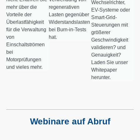
Wechselrichter,
mehr über die
regenerativen
EV-Systeme oder
Vorteile der
Lasten gegenüber
Smart-Grid-
Überlastfähigkeit
Widerstandslasten
Steuerungen mit
für die Verwaltung
bei Burn-in-Tests
größerer
von
hat.
Geschwindigkeit
Einschaltströmen
validieren? und
bei
Genauigkeit?
Motorprüfungen
Laden Sie unser
und vieles mehr.
Whitepaper
herunter.
Webinare auf Abruf