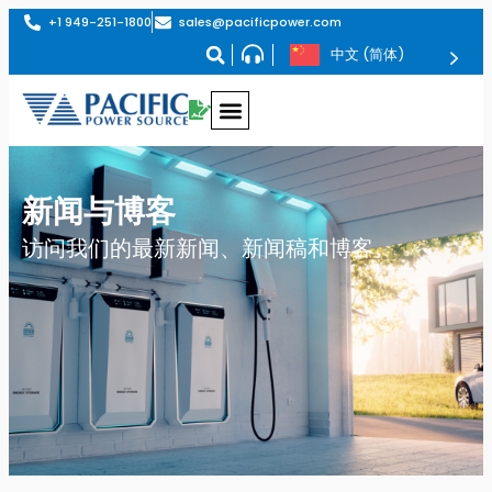
+1 949-251-1800
sales@pacificpower.com
中文 (简体)
采用PHIL技术的再生式交流电源——AZX系列
最高1.296MVA的再生式交流电源——AGX系列
最高180kVA的可编程交流电源——AFX系列
最高180kVA的可编程交流电源——ADF系列
交流电源转换器，最大功率 625kVA – MS 系列
AGX 系列交流和直流再生电源
AGX 系列在交流、直流或交流+直流工作模式下均支持全再生四象限运行。其功率密度位居市场前列，单个 4U 机箱内最高可达 24kW。
提供 6kVA 至 1.296MVA 不同功率等级的机型
可编程交直流源 AFX 系列
AFX 系列是高功率、单相、分相和三相电源系列。可用型号从 6 千伏安到 180 千伏安不等。
可编程交流电源 - ADF 系列，最大功率 180 千瓦
ADF 系列是大功率单相或三相交流电源系列。单相型号的可用功率范围为 15kVA 至 45kVA，三相型号的可用功率范围为 15kVA 至 180kVA。
低功率交流电源 LSX 系列
LSX 系列是高性能 PWM 模式交流电源系列，功率范围从 1500 VA 到 6000 VA。
线性交流电源 LMX 系列
LMX 系列是高性能线性交流电源系列，标准型号的功率范围为 500 VA 至 6 kVA，并联选件的功率范围可达 30 kVA。
AGX 系列交流和直流再生电源
AGX 系列在交流、直流或交流+直流工作模式下均支持全再生四象限运行。其功率密度位居市场前列，单个 4U 机箱内最高可达 24kW。
提供 6kVA 至 1.296MVA 不同功率等级的机型
可编程交直流源 AFX 系列
AFX 系列是高功率、单相、分相和三相电源系列。可用型号从 6 千伏安到 180 千伏安不等。
可编程交流电源 - ADF 系列，最大功率 180 千瓦
ADF 系列是大功率单相或三相交流电源系列。单相型号的可用功率范围为 15kVA 至 45kVA，三相型号的可用功率范围为 15kVA 至 180kVA。
再生式电网模拟器 RGS 系列
RGS 系列是一款集再生电网仿真仪和可选交流/直流电子负载于一体的二合一设备。在 4U 机架空间内实现高达 24kVA 的高功率密度。提供 12kVA 至 1.296MVA 不同功率等级的机型。
再生式交直流负载模拟器 RLS 系列
再生式负载模拟器——RLS 系列是一款全再生式四象限交流和直流电子负载，专为测试任何交流和直流负载应用而设计。其功率密度位居市场前列，单个 4U 机箱内最高可达 24kVA。
提供 6kVA 至 1.296MVA 不同功率等级的机型
EMC 抗扰度测试系统 - EPTS 系列
太平洋电源 EMC 符合性测试系统可配备电子电源转换开关 (EPTS) 模块，该模块支持 IEC 交流电压跌落和中断以及 IEC61000-4-11、IEC61000-4-27 和 IEC61000-4-34 电压不平衡抗扰度测试所需的电压上升和下降转换率。
SmartSource Suite 远程控制平台
SmartSource 套件是一个嵌入式网络服务器，可让您在任何网络浏览器上通过增强的用户体验和可视化工具实时全面地访问和控制太平洋电源产品。
SmartTS-HFI 谐波、闪变及抗干扰测试系统
SmartTS-HFI 谐波、闪变及抗扰度测试系统可提供符合 IEC 标准
的电力线发射与抗扰度全面符合性测试。 提供单相或三相配置，功率可达 60kVA 以上。
SmartTS – 光伏逆变器测试系统
该交钥匙解决方案旨在大幅简化并加速光伏逆变器的电网兼容性测试，以及针对太阳能逆变器和分布式能源（DER）的IEEE 1547.1 / UL 1741 SB / EN50549测试。
PPSC 经理
太平洋电源新推出的 PPSC Manager 软件可对太平洋交流电源的 AFX 系列交流和直流电源进行出色的控制。该软件可通过支持 LXI 的局域网、USB 或 RS-232 进行操作，支持所有 AFX 系列模式和功能，可通过 Windows 10 图形界面全面、轻松地控制和测量这些复杂的电源。
交直流再生电源 AZX 系列
AZX 系列可在交流、直流或交流+直流工作模式下提供完全再生式 4 象限操作
功率等级从 30kVA、45kvA、55kVA 到 1.1MVA+ 不等
交流电源转换器 MS 系列
固态变频器，型号从 62.5 至 625 kVA，标准频率 47 至 500 Hz（可选频率 1,000 Hz）
交直流再生电源 AZX 系列
AZX 系列可在交流、直流或交流+直流工作模式下提供完全再生式 4 象限操作
功率等级从 30kVA、45kvA、55kVA 到 1.1MVA+ 不等
带 PHIL 的再生电网模拟器 - GSZ 系列
GSZ 系列是再生式电网模拟器和可选的交流/直流电子负载，具有 PHIL 接口功能。
功率等级从 30kW、45kW、55kW 到 1.1MVA+ 不等。
再生式电子负载 - ELZ 系列
带可选 PHIL 的完全再生式 4 象限交流和直流电子负载，设计用于测试任何交流和直流负载应用。
功率等级从 30kW、45kW、55kW 到 1.1MVA+ 不等。
查看此系列
查看此系列
查看此系列
查看此系列
查看此系列
查看此系列
查看此系列
查看此系列
新闻与博客
访问我们的最新新闻、新闻稿和博客