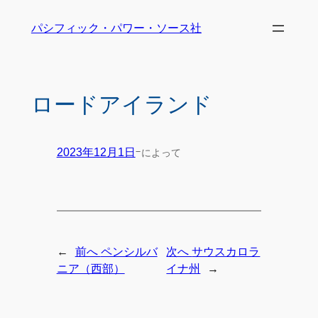
パシフィック・パワー・ソース社
ロードアイランド
-
によって
2023年12月1日
←
前へ
ペンシルバ
次へ
サウスカロラ
→
ニア（西部）
イナ州