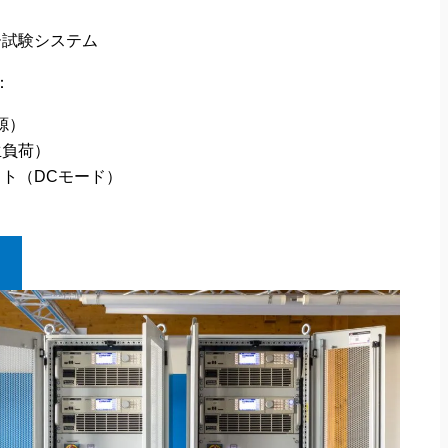
ー試験システム
：
源）
生負荷）
ト（DCモード）