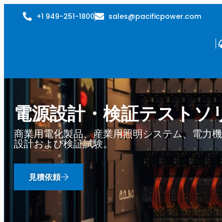
+1 949-251-1800
sales@pacificpower.com
電源設計・検証テストソ
商業用電化製品、産業用照明システム、電力機
設計および検証試験。
見積依頼