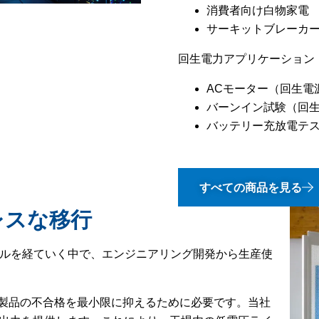
消費者向け白物家電
サーキットブレーカ
回生電力アプリケーション
ACモーター（回生電
バーンイン試験（回
バッテリー充放電テス
すべての商品を見る
レスな移行
クルを経ていく中で、エンジニアリング開発から生産使
製品の不合格を最小限に抑えるために必要です。当社