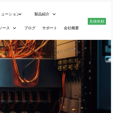
リューション
製品紹介
見積依頼
ネットワークサーバー
ソース
ブログ
サポート
会社概要
ダウンロード
適合性試験システム
PHIL搭載回生型交流電源 – AZXシリーズ
最大1.296MVAの回生型交流電源 – AGXシリーズ
最大180kVAのプログラマブル交流電源 – AFXシリーズ
最大180kVAのプログラマブル交流電源 – ADFシリーズ
1.5～6kVAのプログラマブル交流電源 – LSXシリーズ
リニア交流電源 LMXシリーズ
最大625kVAのAC電力変換装置 – MSシリーズ
回生AC/DC電源 AZXシリーズ
AZXシリーズは、AC、DCまたはAC+DC動作モードで完全回生4象限動作を提供します。
30kVA、45kvA、55kVAから1.1MVA+までの出力レベルで利用可能