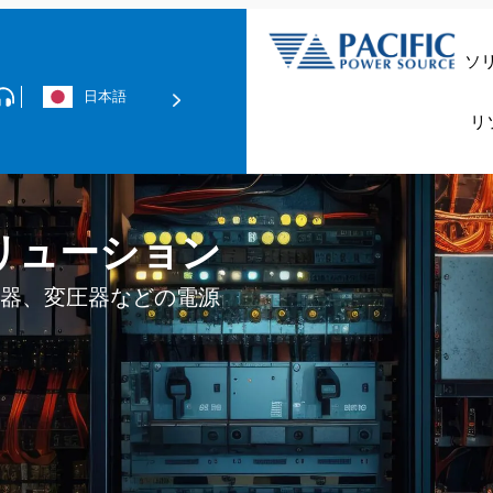
ソ
日本語
データセンター＆
リ
技術資料の
グリッド
リューション
器、変圧器などの電源