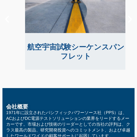
フレット
時間と労力を大幅に節約できる、アビオニク
ス試験規格用の事前作成済みテストシーケン
スについてご紹介します。
航空宇宙試験シーケンスパン
フレット
会社概要
1971年に設立されたパシフィックパワーソース社（PPS）は、
ACおよびDC電源テストソリューションの業界をリードするメー
カーです。市場および技術のリーダーとしての当社の評判は、ク
ラス最高の製品、研究開発投資へのコミットメント、および卓越
したワールドワイドの顧客サポートに起因しています。