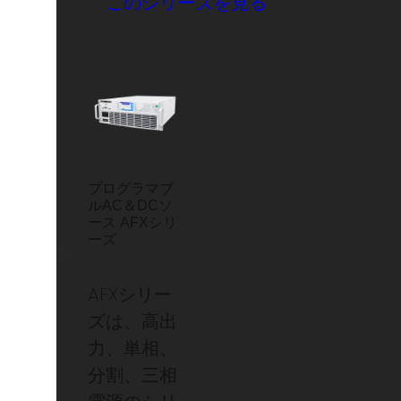
このシリーズを見る
プログラマブ
ルAC＆DCソ
ース AFXシリ
ーズ
AFXシリー
ズは、高出
力、単相、
分割、三相