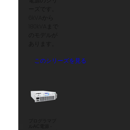
電源のシリ
ーズです。
6kVAから
180kVAまで
のモデルが
あります。
このシリーズを見る
プログラマブ
ルAC電源 -