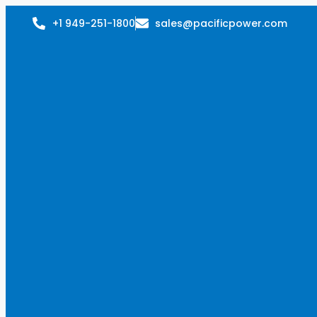
+1 949-251-1800
sales@pacificpower.com