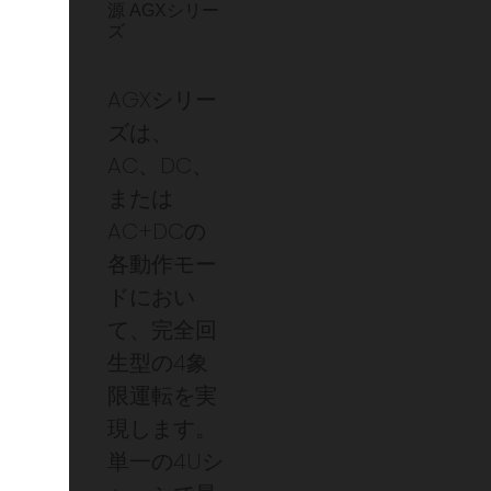
源 AGXシリー
ズ
AGXシリー
ズは、
AC、DC、
または
AC+DCの
各動作モー
ドにおい
て、完全回
生型の4象
限運転を実
現します。
単一の4Uシ