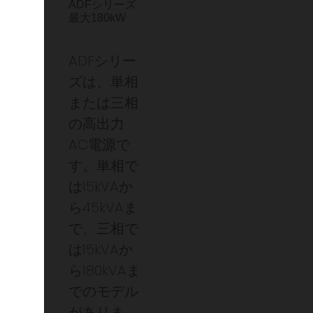
ADFシリーズ
最大180kW
ADFシリー
ズは、単相
または三相
の高出力
AC電源で
す。単相で
は15kVAか
ら45kVAま
で、三相で
は15kVAか
ら180kVAま
でのモデル
がありま