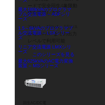
ーズ
ードで完全回生4象限動
最大180kVAのプログラマ
作を提供します。
ブル交流電源 – ADFシリ
ーズ
30kVA、45kvA、55kVA
1.5～6kVAのプログラマブ
ル交流電源 – LSXシリー
から1.1MVA+までの出力
ズ
レベルで利用可能
リニア交流電源 LMXシリ
ーズ
このシリーズを見る
最大625kVAのAC電力変換
装置 – MSシリーズ
回生AC/DC電