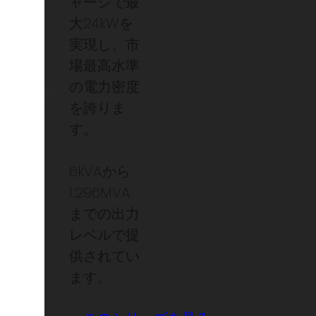
ャーシで最
大24kWを
実現し、市
場最高水準
の電力密度
を誇りま
す。
6kVAから
1.296MVA
までの出力
レベルで提
供されてい
ます。