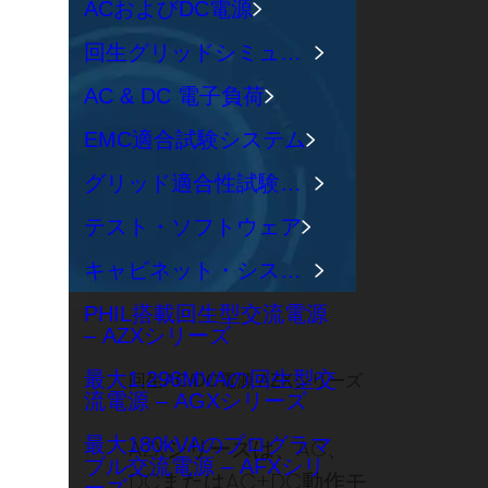
ACおよびDC電源
回生グリッドシミュレータ
AC & DC 電子負荷
EMC適合試験システム
グリッド適合性試験システム
テスト・ソフトウェア
キャビネット・システム
PHIL搭載回生型交流電源
– AZXシリーズ
最大1.296MVAの回生型交
回生AC/DC電源 AZXシリーズ
流電源 – AGXシリーズ
最大180kVAのプログラマ
AZXシリーズは、AC、
ブル交流電源 – AFXシリ
DCまたはAC+DC動作モ