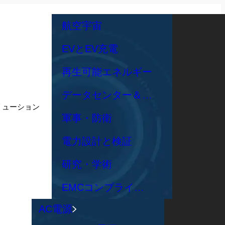
航空宇宙
EVとEV充電
再生可能エネルギー
データセンター＆ネットワークサーバー
リューション
軍事・防衛
電力設計と検証
研究・学術
EMCコンプライアンス試験
AC電源