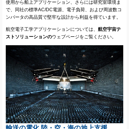
使用から船上アプリケーション、さらには研究室環境ま
で、同社の標準AC/DC電源、電子負荷、および周波数コ
ンバータの高品質で堅牢な設計から利益を得ています。
航空電子工学アプリケーションについては、
航空宇宙テ
ストソリューションの
ウェブページをご覧ください。
輸送の電化 陸・空・海の地上支援