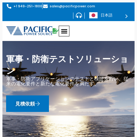
+1 949-251-1800
sales@pacificpower.com
日本語
軍事・防衛テストソリューショ
ン
軍事・防衛アプリケーションのテストと検証を行い、従
来の電化要件と新たな電化要件を満たす。
見積依頼