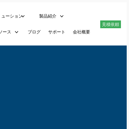
リューション
製品紹介
見積依頼
ネットワークサーバー
ソース
ブログ
サポート
会社概要
ダウンロード
適合性試験システム
PHIL搭載回生型交流電源 – AZXシリーズ
最大1.296MVAの回生型交流電源 – AGXシリーズ
最大180kVAのプログラマブル交流電源 – AFXシリーズ
最大180kVAのプログラマブル交流電源 – ADFシリーズ
1.5～6kVAのプログラマブル交流電源 – LSXシリーズ
リニア交流電源 LMXシリーズ
最大625kVAのAC電力変換装置 – MSシリーズ
回生AC/DC電源 AZXシリーズ
AZXシリーズは、AC、DCまたはAC+DC動作モードで完全回生4象限動作を提供します。
30kVA、45kvA、55kVAから1.1MVA+までの出力レベルで利用可能