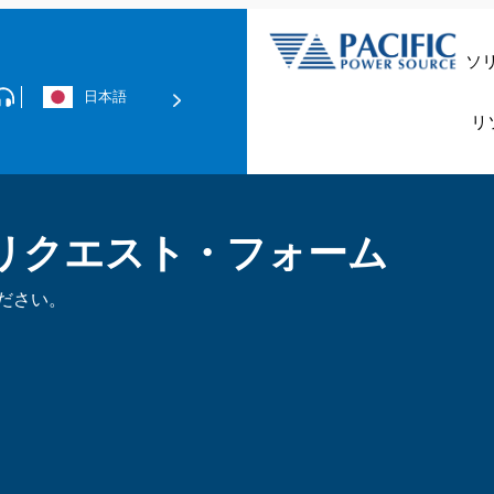
ソ
日本語
データセンター＆
リ
技術資料の
グリッド
リクエスト・フォーム
ださい。