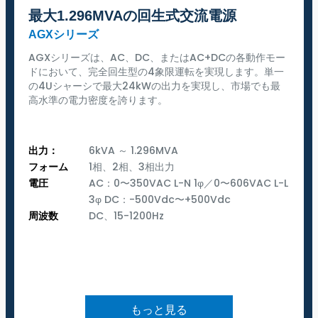
最大1.296MVAの回生式交流電源
AGXシリーズ
AGXシリーズは、AC、DC、またはAC+DCの各動作モー
ドにおいて、完全回生型の4象限運転を実現します。単一
の4Uシャーシで最大24kWの出力を実現し、市場でも最
高水準の電力密度を誇ります。
出力：
6kVA ～ 1.296MVA
フォーム
1相、2相、3相出力
電圧
AC：0〜350VAC L-N 1φ／0〜606VAC L-L
3φ DC：-500Vdc〜+500Vdc
周波数
DC、15-1200Hz
もっと見る