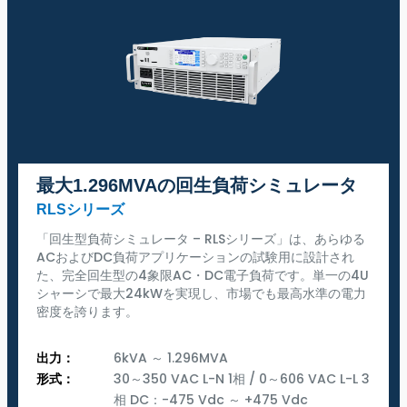
最大1.296MVAの回生負荷シミュレータ
RLSシリーズ
「回生型負荷シミュレータ – RLSシリーズ」は、あらゆる
ACおよびDC負荷アプリケーションの試験用に設計され
た、完全回生型の4象限AC・DC電子負荷です。単一の4U
シャーシで最大24kWを実現し、市場でも最高水準の電力
密度を誇ります。
出力：
6kVA ～ 1.296MVA
形式：
30～350 VAC L-N 1相 / 0～606 VAC L-L 3
相 DC：-475 Vdc ～ +475 Vdc