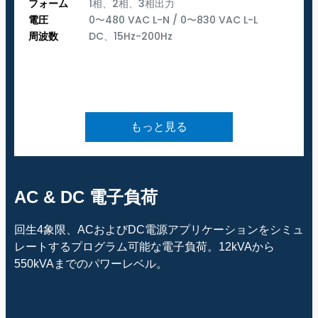
フォーム
1相、2相、3相出力
電圧
0〜480 VAC L-N / 0〜830 VAC L-L
周波数
DC、15Hz-200Hz
もっと見る
AC & DC 電子負荷
回生4象限、ACおよびDC電源アプリケーションをシミュ
レートするプログラム可能な電子負荷。12kVAから
550kVAまでのパワーレベル。