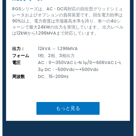
RGSシリーズは、AC・DC両対応の回生型グリッドシミュ
レータおよびオプションの負荷装置です。回生電力効率は
90%以上、電力密度は市場最高水準を誇り、単一の4Uシ
ャーシで最大24kWの出力を実現しています。 出力レベル
は12kWから1.296MVAまで対応しています。
出力：
12kVA ～ 1.296MVA
フォーム
1相、2相、3相出力
電圧
AC：0〜350VAC L-N 1φ/0〜606VAC L-L
3φ DC：-500Vdc〜+500Vdc
周波数
DC、15-200Hz
もっと見る