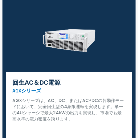
回生AC＆DC電源
AGXシリーズ
AGXシリーズは、AC、DC、またはAC+DCの各動作モー
ドにおいて、完全回生型の4象限運転を実現します。単一
の4Uシャーシで最大24kWの出力を実現し、市場でも最
高水準の電力密度を誇ります。