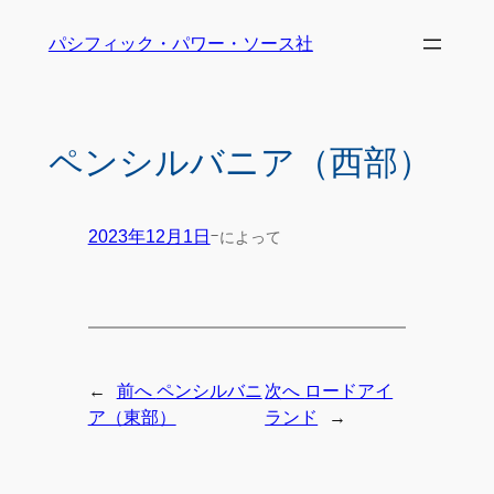
パシフィック・パワー・ソース社
ペンシルバニア（西部）
-
によって
2023年12月1日
←
前へ
ペンシルバニ
次へ
ロードアイ
→
ア（東部）
ランド