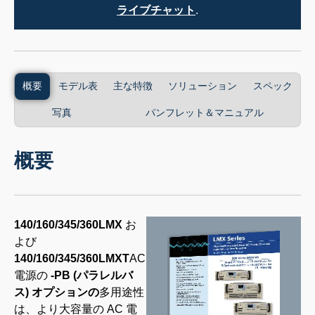
ライブチャット
.
概要
モデル表
主な特徴
ソリューション
スペック
写真
パンフレット＆マニュアル
概要
140/160/345/360LMX
お
よび
140/160/345/360LMXT
AC
電源の
-PB (パラレルバ
ス) オプションの
多用途性
は、より大容量の AC 電