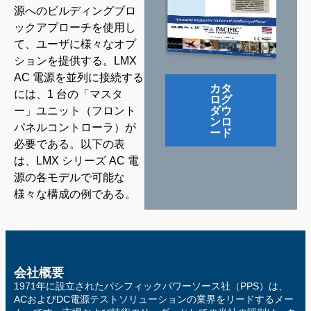
源へのビルディングブロ
ックアプローチを使用し
て、ユーザに様々なオプ
ションを提供する。LMX
AC 電源を並列に接続する
カタ
には、1 台の「マスタ
ログ
ダウ
ー」ユニット（フロント
ンロ
パネルコントローラ）が
ード
必要である。以下の表
は、LMX シリーズ AC 電
源の各モデルで可能な
様々な構成の例である。
会社概要
1971年に設立されたパシフィックパワーソース社（PPS）は、
ACおよびDC電源テストソリューションの業界をリードするメー