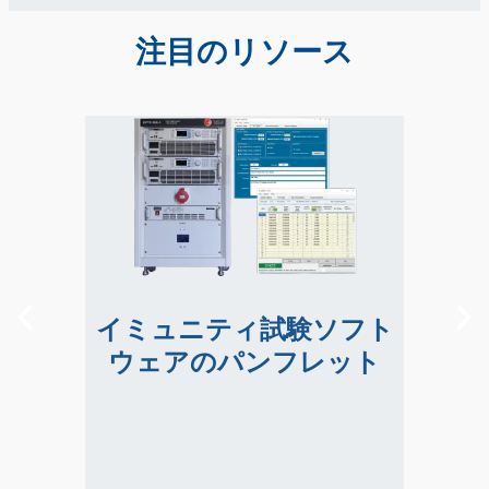
注目のリソース
ョ
イミュニティ試験ソフト
ウェアのパンフレット
テ
イミュニティ試験ソフト
コ
イミュニティ・テスト・ソフトウェア
ョ
ス
は、EMC準拠のためのテストを簡単に実
ウェアのパンフレット
さ
行できます。