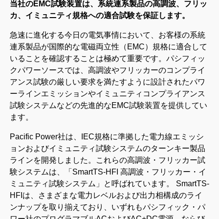
当社のEMC試験装置は、系統連系製品の高調波、フリッ
カ、イミュニティ規格への適合試験を保証します。
急速に進化する今日の電気事情において、お客様の系統
連系製品が国際的な電磁両立性（EMC）規格に適合して
いることを確認することは極めて重要です。パシフィッ
クパワーソースでは、高調波やフリッカーのコンプライ
アンス試験の厳しい要求を満たすように設計されたパワ
ーラインエミッションやイミュニティコンプライアンス
試験システムなどの先進的なEMC試験装置を提供してい
ます。
Pacific Power社は、IEC規格に準拠した電力線エミッシ
ョンおよびイミュニティ試験システムのターンキー製品
ラインを開発しました。これらの高調波・フリッカー試
験システムは、「SmartTS-HFI 高調波・フリッカー・イ
ミュニティ試験システム」と呼ばれています。 SmartTS-
HFIは、さまざまな電力レベルおよび出力相構成のライ
ンナップを取り揃えており、いずれもパシフィック・パ
ワー社のプログラマブルACおよびAC+DC電源、ならび