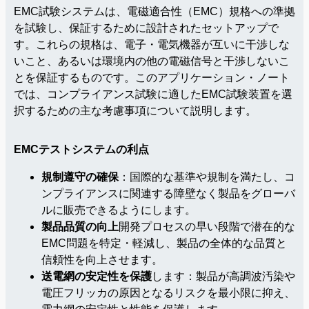
EMC試験システムは、電磁適合性（EMC）規格への準拠
を試験し、保証するために設計されたセットアップで
す。これらの規格は、電子・電気機器が互いに干渉しな
いこと、あるいは環境内の他の電磁信号と干渉しないこ
とを保証するものです。このアプリケーション・ノート
では、コンプライアンス試験に適したEMC試験装置を選
択するための主な考慮事項について説明します。
EMCテストシステムの利点
規制遵守の確保
：国際的な基準や規制を満たし、コ
ンプライアンスに関連する障壁なく製品をグローバ
ルに販売できるようにします。
製品品質の向上
開発プロセスの早い段階で潜在的な
EMC問題を特定・軽減し、製品の全体的な品質と
信頼性を向上させます。
送電網の安定性を保護
します：製品が高調波汚染や
電圧フリッカの原因となるリスクを最小限に抑え、