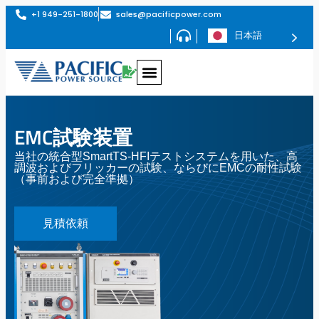
+1 949-251-1800
sales@pacificpower.com
日本語
EMC試験装置
当社の統合型SmartTS-HFIテストシステムを用いた、高
調波およびフリッカーの試験、ならびにEMCの耐性試験
（事前および完全準拠）
見積依頼