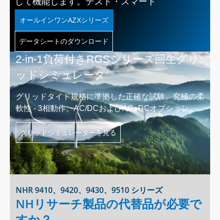
して機能します。
テスト・スマート
オールインワンAZXシリーズ
データシートのダウンロード
2-in-1負荷付きRGSシリーズ回生グリ
ッドシミュレータ
グリッドタイド規格に準拠した正確な試験。究極の柔
軟性 - 3相動作、AC/DCおよびAC+DCオプション。
グリッドシミュレーターを見る
NHR 9410、9420、9430、9510 シリーズ
NHリサーチ製品の代替品が必要で
すか？