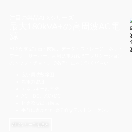
注目の製品AFXシリーズ
最大180kVA+の高周波AC電
源
AFXが航空宇宙・防衛、データ・ストレージ、ネット
ワーク・サーバー、高周波電力変換アプリケーション
のトップ・チョイスである理由をご覧ください。
広い周波数範囲
高電力密度
エネルギー効率85
AC、DC、AC+DC
超柔軟な出力構成
事前に書かれた標準的なテストシーケンス
AFXシリーズを見る