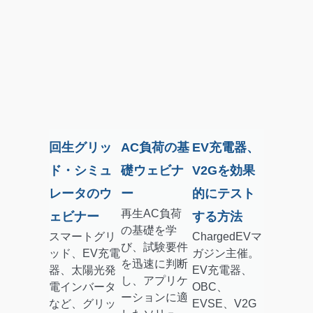
回生グリッ
AC負荷の基
EV充電器、
ド・シミュ
礎ウェビナ
V2Gを効果
レータのウ
ー
的にテスト
再生AC負荷
ェビナー
する方法
の基礎を学
スマートグリ
ChargedEVマ
び、試験要件
ッド、EV充電
ガジン主催。
を迅速に判断
器、太陽光発
EV充電器、
し、アプリケ
電インバータ
OBC、
ーションに適
など、グリッ
EVSE、V2G