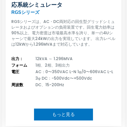
応系統シミュレータ
RGSシリーズ
RGSシリーズは、AC・DC両対応の回生型グリッドシミュ
レータおよびオプションの負荷装置です。回生電力効率は
90%以上、電力密度は市場最高水準を誇り、単一の4Uシ
ャーシで最大24kWの出力を実現しています。 出力レベル
は12kWから1.296MVAまで対応しています。
出力：
12kVA ～ 1.296MVA
フォーム
1相、2相、3相出力
電圧
AC：0〜350VAC L-N 1φ/0〜606VAC L-L
3φ DC：-500Vdc〜+500Vdc
周波数
DC、15-200Hz
もっと見る