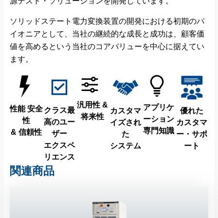
源テスト・ソリューションを開発しています。
ソリッドステート電力変換装置の開発における初期のパ
イオニアとして、当社の継続的な成長と成功は、顧客価
値を高めるという当社のコアバリューを中心に据えてい
ます。
汎用性 &
アプリケ
性能 安全
クラス最
カスタマ
優れた
将来性
ーション
性
高のユー
イズされ
カスタマ
専門知識
& 信頼性
ザー
た
ー・サポ
エクスペ
システム
ート
リエンス
関連商品