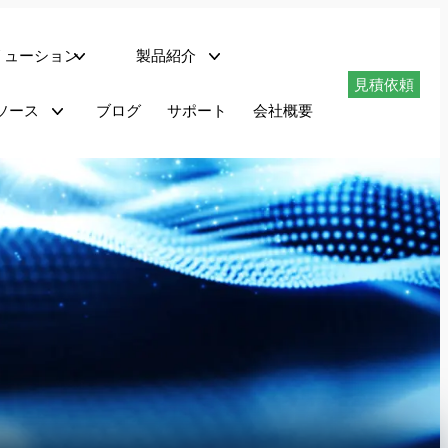
リューション
製品紹介
見積依頼
ネットワークサーバー
ソース
ブログ
サポート
会社概要
ダウンロード
適合性試験システム
PHIL搭載回生型交流電源 – AZXシリーズ
最大1.296MVAの回生型交流電源 – AGXシリーズ
最大180kVAのプログラマブル交流電源 – AFXシリーズ
最大180kVAのプログラマブル交流電源 – ADFシリーズ
1.5～6kVAのプログラマブル交流電源 – LSXシリーズ
リニア交流電源 LMXシリーズ
最大625kVAのAC電力変換装置 – MSシリーズ
回生AC/DC電源 AZXシリーズ
AZXシリーズは、AC、DCまたはAC+DC動作モードで完全回生4象限動作を提供します。
30kVA、45kvA、55kVAから1.1MVA+までの出力レベルで利用可能