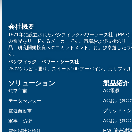
会社概要
1971年に設立されたパシフィックパワーソース社（PPS
の業界をリードするメーカーです。市場および技術のリー
品、研究開発投資へのコミットメント、および卓越したワ
す。
パシフィック・パワー・ソース社
2802ケルビン通り、スイート100
アーバイン、カリフォルニ
ソリューション
製品紹介
AC電源
航空宇宙
ACおよびD
データセンター
グリッド・シ
電気自動車
ACおよびD
軍事・防衛
EMC適合試
電源設計と検証