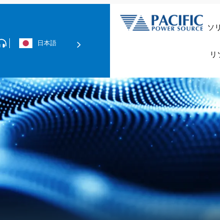
ソ
日本語
データセンター＆
リ
技術資料の
グリッド