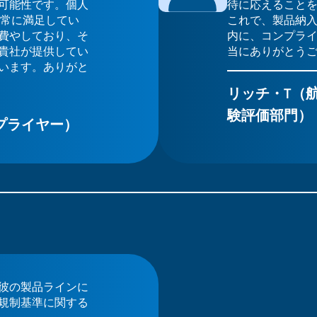
可能性です。個人
待に応えること
には非常に満足してい
これで、製品納
費やしており、そ
内に、コンプラ
貴社が提供してい
当にありがとう
います。ありがと
リッチ・T（航
験評価部門）
プライヤー）
彼の製品ラインに
規制基準に関する