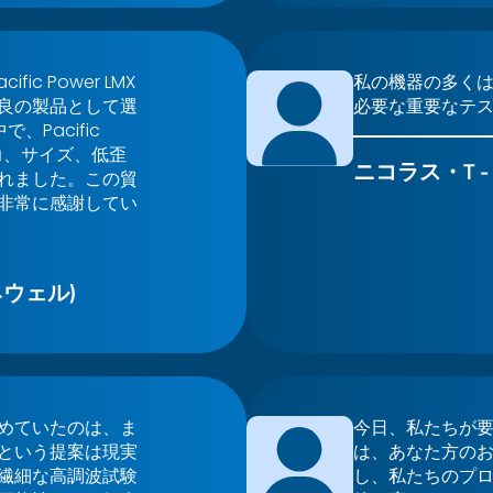
c Power LMX
私の機器の多く
良の製品として選
必要な重要なテ
Pacific
力、サイズ、低歪
ニコラス・T 
れました。この貿
非常に感謝してい
ウェル)
めていたのは、ま
今日、私たちが
という提案は現実
は、あなた方の
繊細な高調波試験
し、私たちのプ