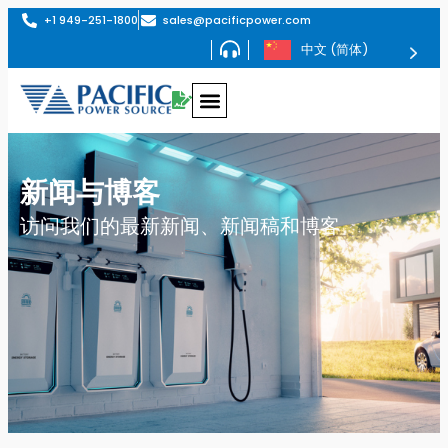
+1 949-251-1800
sales@pacificpower.com
中文 (简体)
采用PHIL技术的再生式交流电源——AZX系列
最高1.296MVA的再生式交流电源——AGX系列
最高180kVA的可编程交流电源——AFX系列
最高180kVA的可编程交流电源——ADF系列
交流电源转换器，最大功率 625kVA – MS 系列
AGX 系列交流和直流再生电源
AGX 系列在交流、直流或交流+直流工作模式下均支持全再生四象限运行。其功率密度位居市场前列，单个 4U 机箱内最高可达 24kW。
提供 6kVA 至 1.296MVA 不同功率等级的机型
可编程交直流源 AFX 系列
AFX 系列是高功率、单相、分相和三相电源系列。可用型号从 6 千伏安到 180 千伏安不等。
可编程交流电源 - ADF 系列，最大功率 180 千瓦
ADF 系列是大功率单相或三相交流电源系列。单相型号的可用功率范围为 15kVA 至 45kVA，三相型号的可用功率范围为 15kVA 至 180kVA。
低功率交流电源 LSX 系列
LSX 系列是高性能 PWM 模式交流电源系列，功率范围从 1500 VA 到 6000 VA。
线性交流电源 LMX 系列
LMX 系列是高性能线性交流电源系列，标准型号的功率范围为 500 VA 至 6 kVA，并联选件的功率范围可达 30 kVA。
AGX 系列交流和直流再生电源
AGX 系列在交流、直流或交流+直流工作模式下均支持全再生四象限运行。其功率密度位居市场前列，单个 4U 机箱内最高可达 24kW。
提供 6kVA 至 1.296MVA 不同功率等级的机型
可编程交直流源 AFX 系列
AFX 系列是高功率、单相、分相和三相电源系列。可用型号从 6 千伏安到 180 千伏安不等。
可编程交流电源 - ADF 系列，最大功率 180 千瓦
ADF 系列是大功率单相或三相交流电源系列。单相型号的可用功率范围为 15kVA 至 45kVA，三相型号的可用功率范围为 15kVA 至 180kVA。
再生式电网模拟器 RGS 系列
RGS 系列是一款集再生电网仿真仪和可选交流/直流电子负载于一体的二合一设备。在 4U 机架空间内实现高达 24kVA 的高功率密度。提供 12kVA 至 1.296MVA 不同功率等级的机型。
再生式交直流负载模拟器 RLS 系列
再生式负载模拟器——RLS 系列是一款全再生式四象限交流和直流电子负载，专为测试任何交流和直流负载应用而设计。其功率密度位居市场前列，单个 4U 机箱内最高可达 24kVA。
提供 6kVA 至 1.296MVA 不同功率等级的机型
EMC 抗扰度测试系统 - EPTS 系列
太平洋电源 EMC 符合性测试系统可配备电子电源转换开关 (EPTS) 模块，该模块支持 IEC 交流电压跌落和中断以及 IEC61000-4-11、IEC61000-4-27 和 IEC61000-4-34 电压不平衡抗扰度测试所需的电压上升和下降转换率。
SmartSource Suite 远程控制平台
SmartSource 套件是一个嵌入式网络服务器，可让您在任何网络浏览器上通过增强的用户体验和可视化工具实时全面地访问和控制太平洋电源产品。
SmartTS-HFI 谐波、闪变及抗干扰测试系统
SmartTS-HFI 谐波、闪变及抗扰度测试系统可提供符合 IEC 标准
的电力线发射与抗扰度全面符合性测试。 提供单相或三相配置，功率可达 60kVA 以上。
SmartTS – 光伏逆变器测试系统
该交钥匙解决方案旨在大幅简化并加速光伏逆变器的电网兼容性测试，以及针对太阳能逆变器和分布式能源（DER）的IEEE 1547.1 / UL 1741 SB / EN50549测试。
PPSC 经理
太平洋电源新推出的 PPSC Manager 软件可对太平洋交流电源的 AFX 系列交流和直流电源进行出色的控制。该软件可通过支持 LXI 的局域网、USB 或 RS-232 进行操作，支持所有 AFX 系列模式和功能，可通过 Windows 10 图形界面全面、轻松地控制和测量这些复杂的电源。
交直流再生电源 AZX 系列
AZX 系列可在交流、直流或交流+直流工作模式下提供完全再生式 4 象限操作
功率等级从 30kVA、45kvA、55kVA 到 1.1MVA+ 不等
交流电源转换器 MS 系列
固态变频器，型号从 62.5 至 625 kVA，标准频率 47 至 500 Hz（可选频率 1,000 Hz）
交直流再生电源 AZX 系列
AZX 系列可在交流、直流或交流+直流工作模式下提供完全再生式 4 象限操作
功率等级从 30kVA、45kvA、55kVA 到 1.1MVA+ 不等
带 PHIL 的再生电网模拟器 - GSZ 系列
GSZ 系列是再生式电网模拟器和可选的交流/直流电子负载，具有 PHIL 接口功能。
功率等级从 30kW、45kW、55kW 到 1.1MVA+ 不等。
再生式电子负载 - ELZ 系列
带可选 PHIL 的完全再生式 4 象限交流和直流电子负载，设计用于测试任何交流和直流负载应用。
功率等级从 30kW、45kW、55kW 到 1.1MVA+ 不等。
查看此系列
查看此系列
查看此系列
查看此系列
查看此系列
查看此系列
查看此系列
查看此系列
新闻与博客
访问我们的最新新闻、新闻稿和博客