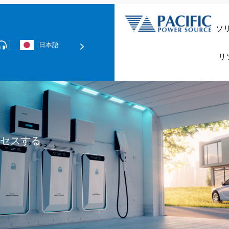
ソ
日本語
データセンター＆
リ
技術資料の
グリッド
セスする