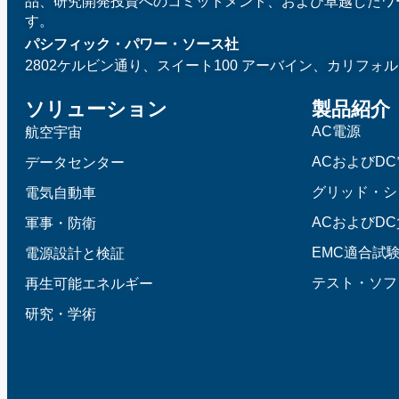
品、研究開発投資へのコミットメント、および卓越したワ
す。
パシフィック・パワー・ソース社
2802ケルビン通り、スイート100
アーバイン、カリフォルニ
ソリューション
製品紹介
AC電源
航空宇宙
ACおよびD
データセンター
グリッド・シ
電気自動車
ACおよびD
軍事・防衛
EMC適合試
電源設計と検証
テスト・ソフ
再生可能エネルギー
研究・学術