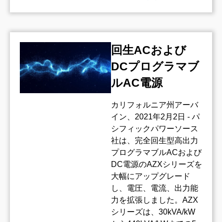
回生ACおよび
DCプログラマブ
ルAC電源
カリフォルニア州アーバ
イン、2021年2月2日 - パ
シフィックパワーソース
社は、完全回生型高出力
プログラマブルACおよび
DC電源のAZXシリーズを
大幅にアップグレード
し、電圧、電流、出力能
力を拡張しました。AZX
シリーズは、30kVA/kW