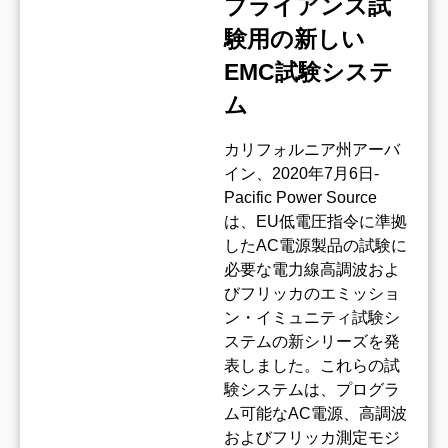
プライアンス試
験用の新しい
EMC試験システ
ム
カリフォルニア州アーバ
イン、2020年7月6日-
Pacific Power Source
は、EU低電圧指令に準拠
したAC電源製品の試験に
必要な電力線高調波およ
びフリッカのエミッショ
ン・イミュニティ試験シ
ステムの新シリーズを発
表しました。これらの試
験システムは、プログラ
ム可能なAC電源、高調波
およびフリッカ測定モジ