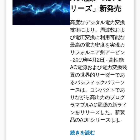
リーズ」新発売
高度なデジタル電力変換
技術により、周波数およ
び電圧変換に利用可能な
最高の電力密度を実現カ
リフォルニア州アービン
- 2019年4月2日 - 高性能
AC電源および電力変換装
置の世界的リーダーであ
るパシフィックパワーソ
ースは、コンパクトであ
りながら高出力のプログ
ラマブルAC電源の新ライ
ンをリリースした。新製
品のADFシリーズ [...]...
続きを読む