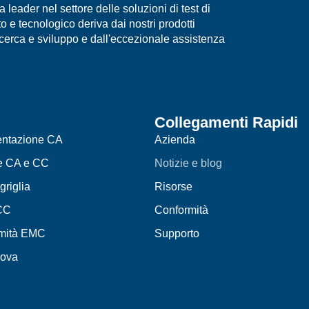
eader nel settore delle soluzioni di test di
 e tecnologico deriva dai nostri prodotti
ricerca e sviluppo e dall'eccezionale assistenza
Collegamenti Rapidi
mentazione CA
Azienda
e CA e CC
Notizie e blog
griglia
Risorse
CC
Conformità
rmità EMC
Supporto
rova