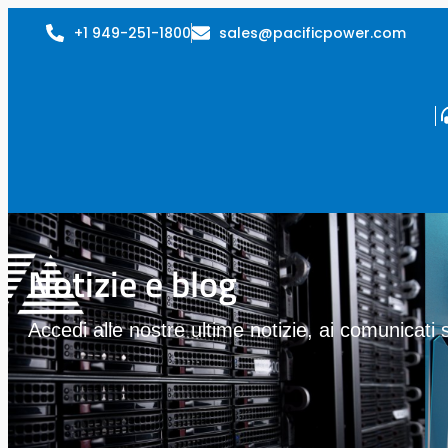
+1 949-251-1800
sales@pacificpower.com
Notizie e blog
Accedi alle nostre ultime notizie, ai comunicati