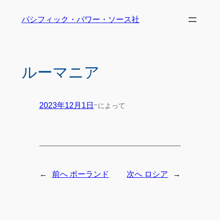
パシフィック・パワー・ソース社
ルーマニア
-
によって
2023年12月1日
←
→
前へ
ポーランド
次へ
ロシア