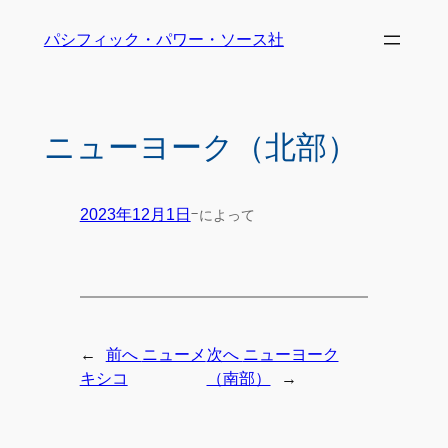
パシフィック・パワー・ソース社
ニューヨーク（北部）
-
によって
2023年12月1日
←
前へ
ニューメ
次へ
ニューヨーク
→
キシコ
（南部）