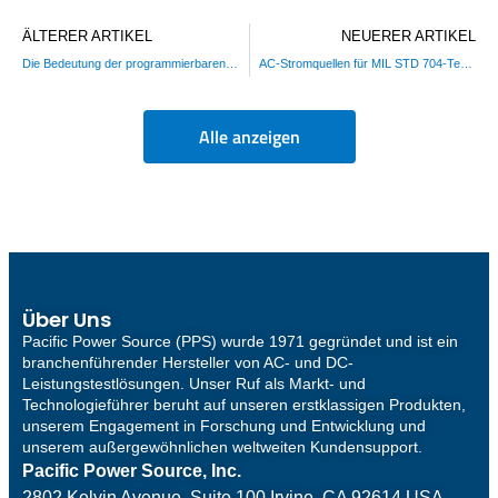
ÄLTERER ARTIKEL
NEUERER ARTIKEL
Die Bedeutung der programmierbaren Impedanz in einer Wechselstromquelle
AC-Stromquellen für MIL STD 704-Tests
Alle anzeigen
Über Uns
Pacific Power Source (PPS) wurde 1971 gegründet und ist ein
branchenführender Hersteller von AC- und DC-
Leistungstestlösungen. Unser Ruf als Markt- und
Technologieführer beruht auf unseren erstklassigen Produkten,
unserem Engagement in Forschung und Entwicklung und
unserem außergewöhnlichen weltweiten Kundensupport.
Pacific Power Source, Inc.
2802 Kelvin Avenue, Suite 100
Irvine, CA 92614 USA