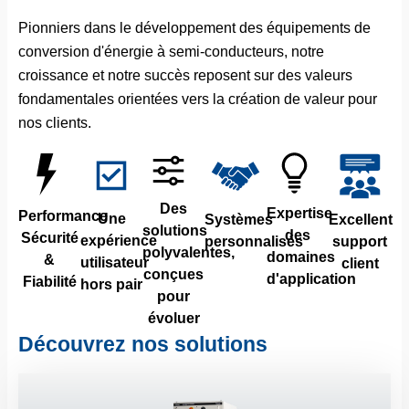
Pionniers dans le développement des équipements de
conversion d'énergie à semi-conducteurs, notre
croissance et notre succès reposent sur des valeurs
fondamentales orientées vers la création de valeur pour
nos clients.
Des
Expertise
Performance
Une
Systèmes
Excellent
solutions
des
Sécurité
expérience
personnalisés
support
polyvalentes,
domaines
&
utilisateur
client
conçues
d'application
Fiabilité
hors pair
pour
évoluer
Découvrez nos solutions