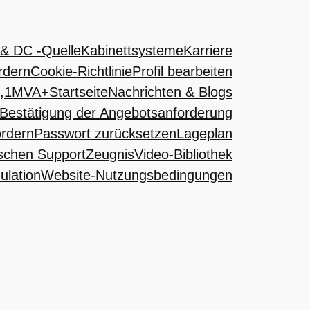
& DC -Quelle
Kabinettsysteme
Karriere
rdern
Cookie-Richtlinie
Profil bearbeiten
 1,1MVA+
Startseite
Nachrichten & Blogs
Bestätigung der Angebotsanforderung
ordern
Passwort zurücksetzen
Lageplan
ischen Support
Zeugnis
Video-Bibliothek
ulation
Website-Nutzungsbedingungen