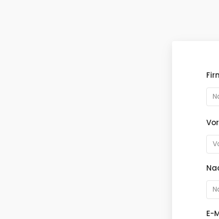
Fi
Vo
Na
E-M