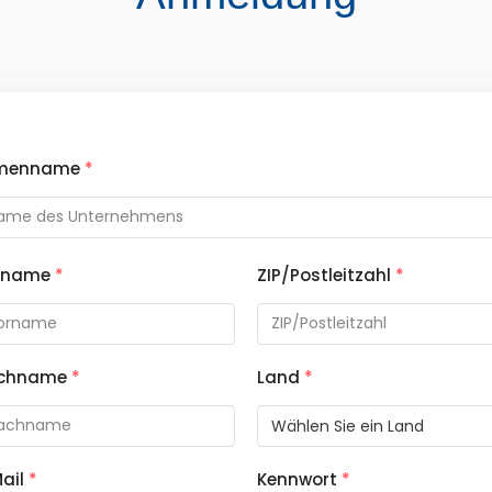
rmenname
*
rname
*
ZIP/Postleitzahl
*
chname
*
Land
*
ail
*
Kennwort
*