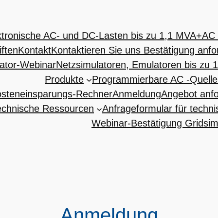
ktronische AC- und DC-Lasten bis zu 1,1 MVA+
AC 
iften
Kontakt
Kontaktieren Sie uns Bestätigung anfo
lator-Webinar
Netzsimulatoren, Emulatoren bis zu
Produkte
Programmierbare AC -Quelle
osteneinsparungs-Rechner
Anmeldung
Angebot anf
echnische Ressourcen
Anfrageformular für techn
Webinar-Bestätigung Gridsim
Anmeldung