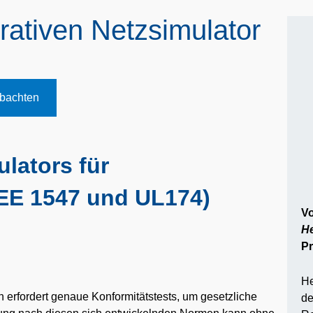
ativen Netzsimulator
obachten
lators für
EE 1547 und UL174)
Vo
He
Pr
He
erfordert genaue Konformitätstests, um gesetzliche
de