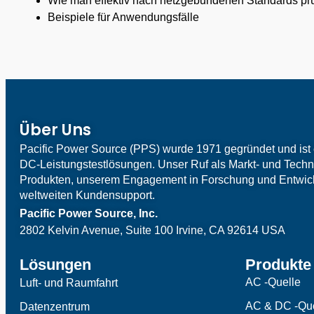
Wie man effektiv nach netzgebundenen Standards prüf
Beispiele für Anwendungsfälle
Über Uns
Pacific Power Source (PPS) wurde 1971 gegründet und ist 
DC-Leistungstestlösungen. Unser Ruf als Markt- und Techno
Produkten, unserem Engagement in Forschung und Entwi
weltweiten Kundensupport.
Pacific Power Source, Inc.
2802 Kelvin Avenue, Suite 100
Irvine, CA 92614 USA
Lösungen
Produkte
AC -Quelle
Luft- und Raumfahrt
AC & DC -Que
Datenzentrum