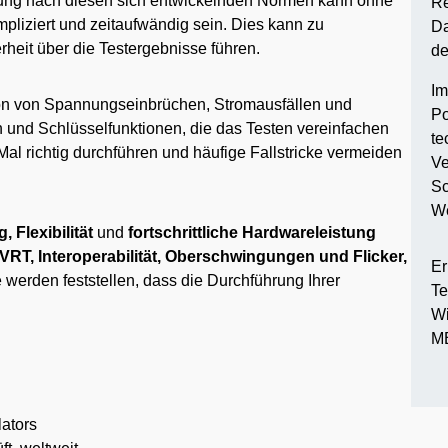
ung nach diesen sich entwickelnden Normen kann ohne
Re
pliziert und zeitaufwändig sein. Dies kann zu
Da
heit über die Testergebnisse führen.
de
Im
tion von Spannungseinbrüchen, Stromausfällen und
Po
 und Schlüsselfunktionen, die das Testen vereinfachen
te
Mal richtig durchführen und häufige Fallstricke vermeiden
Ve
Sc
We
, Flexibilität
und
fortschrittliche Hardwareleistung
VRT, Interoperabilität, Oberschwingungen und Flicker,
Er
werden feststellen, dass die Durchführung Ihrer
Te
Wi
MB
ators