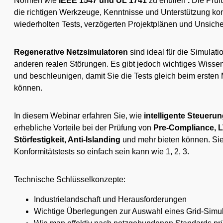
Normen wie
IEEE 1547 und UL 1741
zu erfüllen
.
Die Prüf
die richtigen Werkzeuge, Kenntnisse und Unterstützung kom
wiederholten Tests, verzögerten Projektplänen und Unsicher
Regenerative Netzsimulatoren
sind ideal für die Simula
anderen realen Störungen. Es gibt jedoch wichtiges Wissen
und beschleunigen, damit Sie die Tests gleich beim ersten 
können.
In diesem Webinar erfahren Sie, wie
intelligente Steuerung
erhebliche Vorteile bei der Prüfung von
Pre-Compliance, L
Störfestigkeit, Anti-Islanding
und mehr bieten können. Sie 
Konformitätstests so einfach sein kann wie 1, 2, 3.
Technische Schlüsselkonzepte:
Industrielandschaft und Herausforderungen
Wichtige Überlegungen zur Auswahl eines Grid-Simul