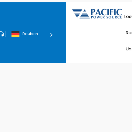
Lö
Rech
Stromve
Re
Deutsch
Tec
Un