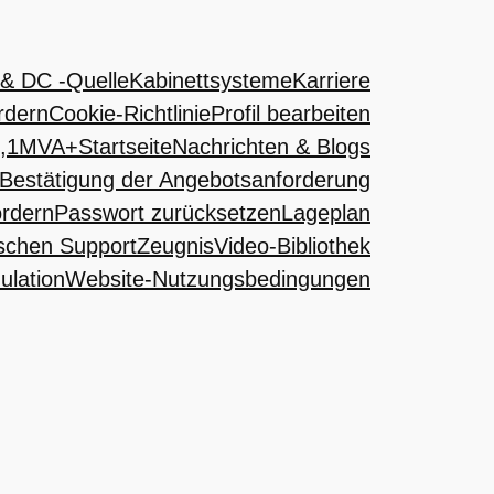
& DC -Quelle
Kabinettsysteme
Karriere
rdern
Cookie-Richtlinie
Profil bearbeiten
 1,1MVA+
Startseite
Nachrichten & Blogs
Bestätigung der Angebotsanforderung
ordern
Passwort zurücksetzen
Lageplan
ischen Support
Zeugnis
Video-Bibliothek
ulation
Website-Nutzungsbedingungen