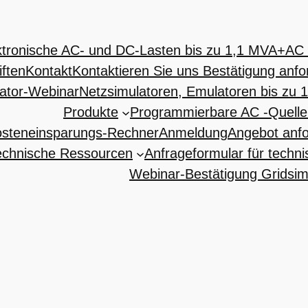
ktronische AC- und DC-Lasten bis zu 1,1 MVA+
AC 
iften
Kontakt
Kontaktieren Sie uns Bestätigung anfo
lator-Webinar
Netzsimulatoren, Emulatoren bis zu
Produkte
Programmierbare AC -Quelle
osteneinsparungs-Rechner
Anmeldung
Angebot anf
echnische Ressourcen
Anfrageformular für techn
Webinar-Bestätigung Gridsim