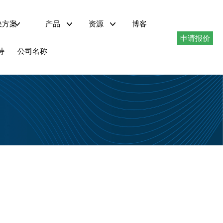
决方案
产品
资源
博客
申请报价
电动汽车充电
器
试
技术资料下载
仪器驱动程序
持
公司名称
采用PHIL技术的再生式交流电源——AZX系列
最高1.296MVA的再生式交流电源——AGX系列
最高180kVA的可编程交流电源——AFX系列
最高180kVA的可编程交流电源——ADF系列
1.5 至 6kVA 可编程交流电源 – LSX 系列
线性交流电源 LMX 系列
交流电源转换器，最大功率 625kVA – MS 系列
交直流再生电源 AZX 系列
AZX 系列可在交流、直流或交流+直流工作模式下提供完全再生式 4 象限操作
功率等级从 30kVA、45kvA、55kVA 到 1.1MVA+ 不等