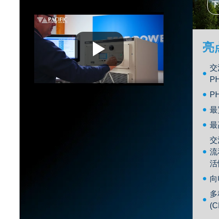
下
亮
交
P
PH
最
最
交
流
活
向
多
(C