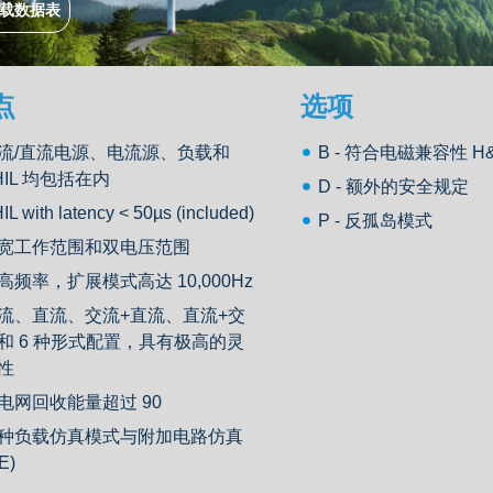
载数据表
点
选项
流/直流电源、电流源、负载和
B - 符合电磁兼容性 H
HIL 均包括在内
D - 额外的安全规定
IL with latency < 50µs (included)
P - 反孤岛模式
宽工作范围和双电压范围
高频率，扩展模式高达 10,000Hz
流、直流、交流+直流、直流+交
和 6 种形式配置，具有极高的灵
性
电网回收能量超过 90
种负载仿真模式与附加电路仿真
E)