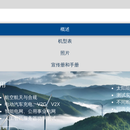
概述
机型表
照片
宣传册和手册
用
太阳能
测试
航空航天与合规
不间断
电动汽车充电、V2G、V2X
回路
智能电网、公用事业电网
人工智能服务器功率测试