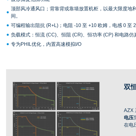
顶部风冷通风口；背靠背或靠墙放置机柜，以最大限度地
间。
可编程输出阻抗 (R+L)；电阻 -10 至 +10 欧姆，电感 0 至 2
负载模式：恒流 (CC)、恒阻 (CR)、恒功率 (CP) 和电路仿真 
专为PHIL优化，内置高速模拟I/O
双
AZ
电压
在电