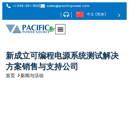
+1 949-251-1800
sales@pacificpower.com
中文 (简体)
采用PHIL技术的再生式交流电源——AZX系列
最高1.296MVA的再生式交流电源——AGX系列
最高180kVA的可编程交流电源——AFX系列
最高180kVA的可编程交流电源——ADF系列
交流电源转换器，最大功率 625kVA – MS 系列
AGX 系列交流和直流再生电源
AGX 系列在交流、直流或交流+直流工作模式下均支持全再生四象限运行。其功率密度位居市场前列，单个 4U 机箱内最高可达 24kW。
提供 6kVA 至 1.296MVA 不同功率等级的机型
可编程交直流源 AFX 系列
AFX 系列是高功率、单相、分相和三相电源系列。可用型号从 6 千伏安到 180 千伏安不等。
可编程交流电源 - ADF 系列，最大功率 180 千瓦
ADF 系列是大功率单相或三相交流电源系列。单相型号的可用功率范围为 15kVA 至 45kVA，三相型号的可用功率范围为 15kVA 至 180kVA。
低功率交流电源 LSX 系列
LSX 系列是高性能 PWM 模式交流电源系列，功率范围从 1500 VA 到 6000 VA。
线性交流电源 LMX 系列
LMX 系列是高性能线性交流电源系列，标准型号的功率范围为 500 VA 至 6 kVA，并联选件的功率范围可达 30 kVA。
AGX 系列交流和直流再生电源
AGX 系列在交流、直流或交流+直流工作模式下均支持全再生四象限运行。其功率密度位居市场前列，单个 4U 机箱内最高可达 24kW。
提供 6kVA 至 1.296MVA 不同功率等级的机型
可编程交直流源 AFX 系列
AFX 系列是高功率、单相、分相和三相电源系列。可用型号从 6 千伏安到 180 千伏安不等。
可编程交流电源 - ADF 系列，最大功率 180 千瓦
ADF 系列是大功率单相或三相交流电源系列。单相型号的可用功率范围为 15kVA 至 45kVA，三相型号的可用功率范围为 15kVA 至 180kVA。
再生式电网模拟器 RGS 系列
RGS 系列是一款集再生电网仿真仪和可选交流/直流电子负载于一体的二合一设备。在 4U 机架空间内实现高达 24kVA 的高功率密度。提供 12kVA 至 1.296MVA 不同功率等级的机型。
再生式交直流负载模拟器 RLS 系列
再生式负载模拟器——RLS 系列是一款全再生式四象限交流和直流电子负载，专为测试任何交流和直流负载应用而设计。其功率密度位居市场前列，单个 4U 机箱内最高可达 24kVA。
提供 6kVA 至 1.296MVA 不同功率等级的机型
EMC 抗扰度测试系统 - EPTS 系列
太平洋电源 EMC 符合性测试系统可配备电子电源转换开关 (EPTS) 模块，该模块支持 IEC 交流电压跌落和中断以及 IEC61000-4-11、IEC61000-4-27 和 IEC61000-4-34 电压不平衡抗扰度测试所需的电压上升和下降转换率。
SmartSource Suite 远程控制平台
SmartSource 套件是一个嵌入式网络服务器，可让您在任何网络浏览器上通过增强的用户体验和可视化工具实时全面地访问和控制太平洋电源产品。
SmartTS-HFI 谐波、闪变及抗干扰测试系统
SmartTS-HFI 谐波、闪变及抗扰度测试系统可提供符合 IEC 标准
的电力线发射与抗扰度全面符合性测试。 提供单相或三相配置，功率可达 60kVA 以上。
SmartTS – 光伏逆变器测试系统
该交钥匙解决方案旨在大幅简化并加速光伏逆变器的电网兼容性测试，以及针对太阳能逆变器和分布式能源（DER）的IEEE 1547.1 / UL 1741 SB / EN50549测试。
PPSC 经理
太平洋电源新推出的 PPSC Manager 软件可对太平洋交流电源的 AFX 系列交流和直流电源进行出色的控制。该软件可通过支持 LXI 的局域网、USB 或 RS-232 进行操作，支持所有 AFX 系列模式和功能，可通过 Windows 10 图形界面全面、轻松地控制和测量这些复杂的电源。
交直流再生电源 AZX 系列
AZX 系列可在交流、直流或交流+直流工作模式下提供完全再生式 4 象限操作
功率等级从 30kVA、45kvA、55kVA 到 1.1MVA+ 不等
交流电源转换器 MS 系列
固态变频器，型号从 62.5 至 625 kVA，标准频率 47 至 500 Hz（可选频率 1,000 Hz）
交直流再生电源 AZX 系列
AZX 系列可在交流、直流或交流+直流工作模式下提供完全再生式 4 象限操作
功率等级从 30kVA、45kvA、55kVA 到 1.1MVA+ 不等
带 PHIL 的再生电网模拟器 - GSZ 系列
GSZ 系列是再生式电网模拟器和可选的交流/直流电子负载，具有 PHIL 接口功能。
功率等级从 30kW、45kW、55kW 到 1.1MVA+ 不等。
再生式电子负载 - ELZ 系列
带可选 PHIL 的完全再生式 4 象限交流和直流电子负载，设计用于测试任何交流和直流负载应用。
功率等级从 30kW、45kW、55kW 到 1.1MVA+ 不等。
查看此系列
查看此系列
查看此系列
查看此系列
查看此系列
查看此系列
查看此系列
查看此系列
新成立可编程电源系统测试解决
方案销售与支持公司
首页
新闻与活动