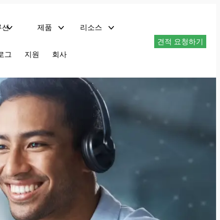
루션
제품
리소스
견적 요청하기
및 네트워크 서버
트
기술 자료 다운로드
로그
지원
회사
EMC 컴플라이언스 테스트 시스템
PHIL이 탑재된 회생형 교류 전원 – AZX 시리즈
최대 1.296MVA 재생형 AC 전원 공급 장치 – AGX 시리즈
최대 180kVA 프로그래머블 AC 전원 공급 장치 – AFX 시리즈
최대 180kVA 프로그래머블 AC 전원 – ADF 시리즈
1.5~6kVA 프로그래머블 AC 전원 – LSX 시리즈
선형 AC 전원 공급 장치 LMX 시리즈
최대 625kVA AC 전력 변환기 – MS 시리즈
회생 AC 및 DC 전원 AZX 시리즈
AZX 시리즈는 AC, DC 또는 AC+DC 작동 모드에서 완전 회생 4사분면 작동을 제공합니다.
30kVA, 45kvA, 55kVA에서 최대 1.1MVA+의 전력 레벨로 사용 가능