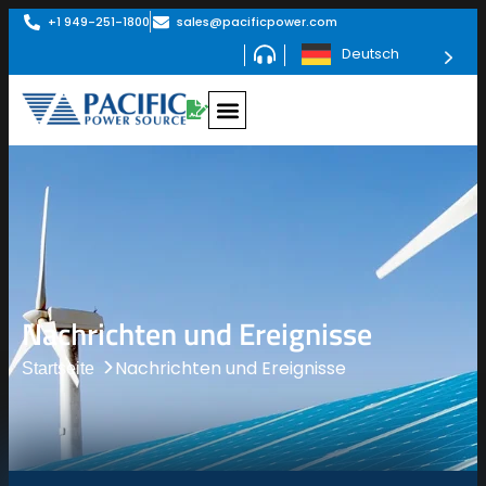
+1 949-251-1800
sales@pacificpower.com
Deutsch
Nachrichten und Ereignisse
Nachrichten und Ereignisse
Startseite