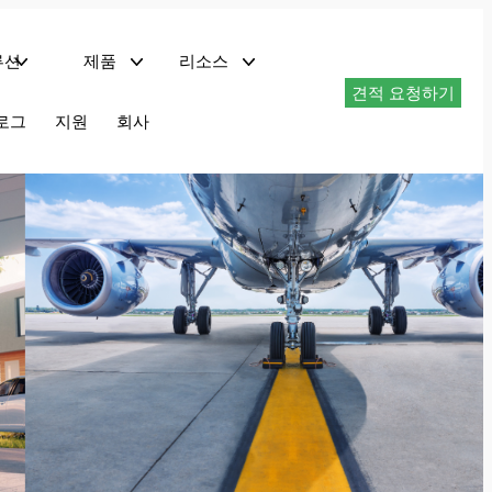
루션
제품
리소스
견적 요청하기
및 네트워크 서버
트
기술 자료 다운로드
로그
지원
회사
EMC 컴플라이언스 테스트 시스템
PHIL이 탑재된 회생형 교류 전원 – AZX 시리즈
최대 1.296MVA 재생형 AC 전원 공급 장치 – AGX 시리즈
최대 180kVA 프로그래머블 AC 전원 공급 장치 – AFX 시리즈
최대 180kVA 프로그래머블 AC 전원 – ADF 시리즈
1.5~6kVA 프로그래머블 AC 전원 – LSX 시리즈
선형 AC 전원 공급 장치 LMX 시리즈
최대 625kVA AC 전력 변환기 – MS 시리즈
회생 AC 및 DC 전원 AZX 시리즈
AZX 시리즈는 AC, DC 또는 AC+DC 작동 모드에서 완전 회생 4사분면 작동을 제공합니다.
30kVA, 45kvA, 55kVA에서 최대 1.1MVA+의 전력 레벨로 사용 가능