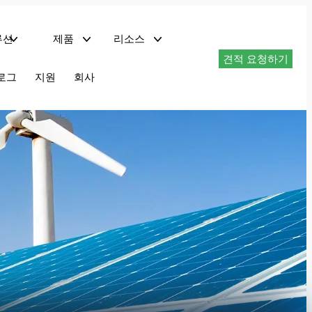
루션
제품
리소스
견적 요청하기
및 네트워크 서버
트
기술 자료 다운로드
로그
지원
회사
EMC 컴플라이언스 테스트 시스템
PHIL이 탑재된 회생형 교류 전원 – AZX 시리즈
최대 1.296MVA 재생형 AC 전원 공급 장치 – AGX 시리즈
최대 180kVA 프로그래머블 AC 전원 공급 장치 – AFX 시리즈
최대 180kVA 프로그래머블 AC 전원 – ADF 시리즈
1.5~6kVA 프로그래머블 AC 전원 – LSX 시리즈
선형 AC 전원 공급 장치 LMX 시리즈
최대 625kVA AC 전력 변환기 – MS 시리즈
회생 AC 및 DC 전원 AZX 시리즈
AZX 시리즈는 AC, DC 또는 AC+DC 작동 모드에서 완전 회생 4사분면 작동을 제공합니다.
30kVA, 45kvA, 55kVA에서 최대 1.1MVA+의 전력 레벨로 사용 가능