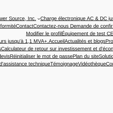
wer Source, Inc.
Charge électronique AC & DC j
formité
Contact
Contactez-nous Demande de confir
Modifier le profil
Équipement de test C
urs jusqu'à 1,1 MVA+.
Accueil
Actualités et blogs
Pro
s
Calculateur de retour sur investissement et d'éc
evis
Réinitialiser le mot de passe
Plan du site
Soluti
'assistance technique
Témoignage
Vidéothèque
Con