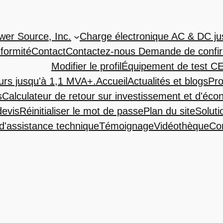
wer Source, Inc.
Charge électronique AC & DC j
formité
Contact
Contactez-nous Demande de confir
Modifier le profil
Équipement de test C
urs jusqu'à 1,1 MVA+.
Accueil
Actualités et blogs
Pro
s
Calculateur de retour sur investissement et d'éc
evis
Réinitialiser le mot de passe
Plan du site
Soluti
'assistance technique
Témoignage
Vidéothèque
Con