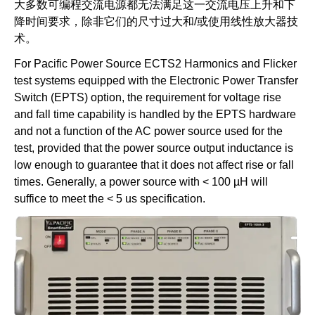
大多数可编程交流电源都无法满足这一交流电压上升和下
降时间要求，除非它们的尺寸过大和/或使用线性放大器技
术。
For Pacific Power Source ECTS2 Harmonics and Flicker
test systems equipped with the Electronic Power Transfer
Switch (EPTS) option, the requirement for voltage rise
and fall time capability is handled by the EPTS hardware
and
not
a function of the AC power source used for the
test, provided that the power source output inductance is
low enough to guarantee that it does not affect rise or fall
times. Generally, a power source with < 100 µH will
suffice to meet the < 5 us specification.