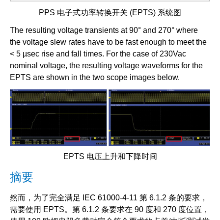
PPS 电子式功率转换开关 (EPTS) 系统图
The resulting voltage transients at 90° and 270° where
the voltage slew rates have to be fast enough to meet the
< 5 µsec rise and fall times. For the case of 230Vac
nominal voltage, the resulting voltage waveforms for the
EPTS are shown in the two scope images below.
EPTS 电压上升和下降时间
摘要
然而，为了完全满足 IEC 61000-4-11 第 6.1.2 条的要求，
需要使用 EPTS。第 6.1.2 条要求在 90 度和 270 度位置，