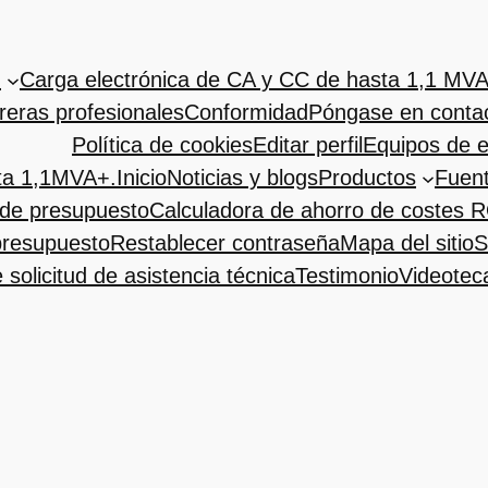
.
Carga electrónica de CA y CC de hasta 1,1 MVA
reras profesionales
Conformidad
Póngase en conta
Política de cookies
Editar perfil
Equipos de 
ta 1,1MVA+.
Inicio
Noticias y blogs
Productos
Fuent
 de presupuesto
Calculadora de ahorro de costes R
 presupuesto
Restablecer contraseña
Mapa del sitio
S
 solicitud de asistencia técnica
Testimonio
Videotec