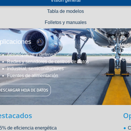
Visión general
Tabla de modelos
Folletos y manuales
plicaciones
Médi
Línea
Aeroespacial y defensa
Aplic
Redes y servidores de centros de datos
Industrial, semiconductores
Fuentes de alimentación
DESCARGAR HOJA DE DATOS
estacados
O
5% de eficiencia energética
C