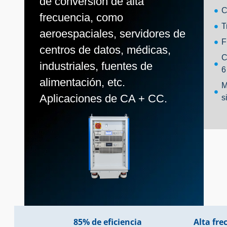
de conversión de alta
C
frecuencia, como
T
aeroespaciales, servidores de
F
centros de datos, médicas,
C
industriales, fuentes de
6
alimentación, etc.
M
Aplicaciones de CA + CC.
s
85% de eficiencia
Alta fre