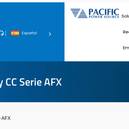
Sol
Vehículos el
Re
Español
Cont
Em
y CC Serie AFX
e AFX