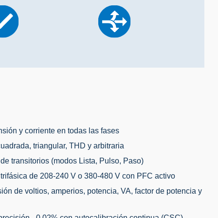
sión y corriente en todas las fases
adrada, triangular, THD y arbitraria
e transitorios (modos Lista, Pulso, Paso)
trifásica de 208-240 V o 380-480 V con PFC activo
n de voltios, amperios, potencia, VA, factor de potencia y
recisión - 0,02% con autocalibración continua (CSC)