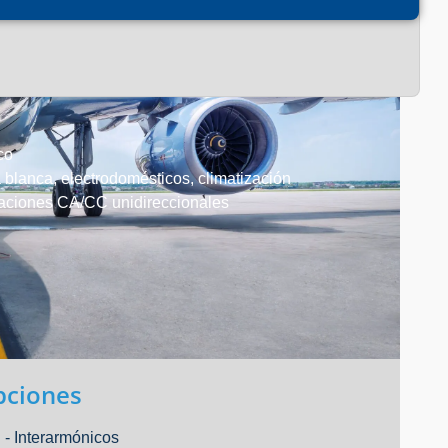
co
 blanca, electrodomésticos, climatización
aciones CA/CC unidireccionales
pciones
 - Interarmónicos