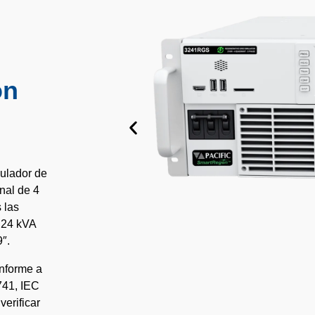
on
mulador de
nal de 4
 las
a 24 kVA
″.
onforme a
741, IEC
erificar