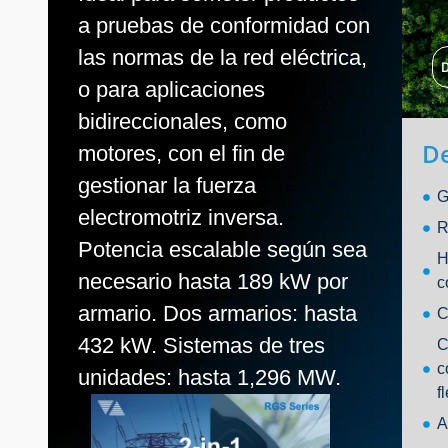
a pruebas de conformidad con
las normas de la red eléctrica,
o para aplicaciones
bidireccionales, como
D
motores, con el fin de
gestionar la fuerza
G
electromotriz inversa.
R
Potencia escalable según sea
H
necesario hasta 189 kW por
c
armario. Dos armarios: hasta
C
432 kW. Sistemas de tres
C
c
unidades: hasta 1,296 MW.
f
A