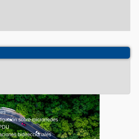
res
tigación sobre microrredes
 PDU
aciones bidireccionales