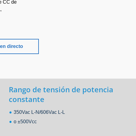
de CC de
,
en directo
Rango de tensión de potencia
constante
350Vac L-N/606Vac L-L
o ±500Vcc