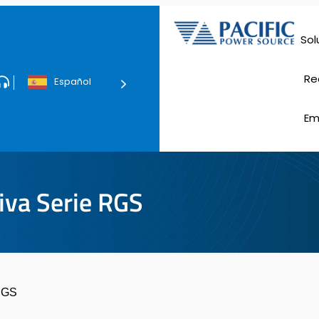
Sol
Vehículos el
Re
Español
Cont
Em
iva Serie RGS
 RGS