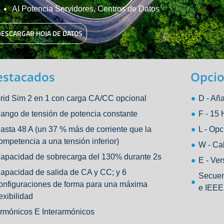
AI Potencia Servidores, Centros de Datos
DESCARGAR HOJA DE DATOS
estacados
Opci
rid Sim 2 en 1 con carga CA/CC opcional
D - A
ango de tensión de potencia constante
F - 15
asta 48 A (un 37 % más de corriente que la
L - Op
ompetencia a una tensión inferior)
W - Ca
apacidad de sobrecarga del 130% durante 2s
E - Ver
apacidad de salida de CA y CC; y 6
Secuen
onfiguraciones de forma para una máxima
e IEEE
lexibilidad
rmónicos E Interarmónicos