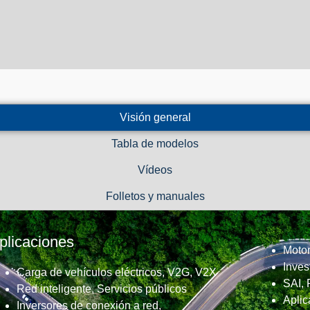
Visión general
Tabla de modelos
Vídeos
Folletos y manuales
plicaciones
Moto
Inves
Carga de vehículos eléctricos, V2G, V2X
SAI,
Red inteligente, Servicios públicos
Aplic
Inversores de conexión a red,