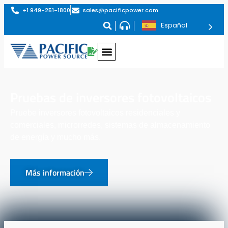
+1 949-251-1800
sales@pacificpower.com
Español
Pruebas de inversores fotovoltaicos
Pruebe inversores fotovoltaicos residenciales y
comerciales, microrredes, sistemas de almacenamiento
de energía y mucho más.
Más información