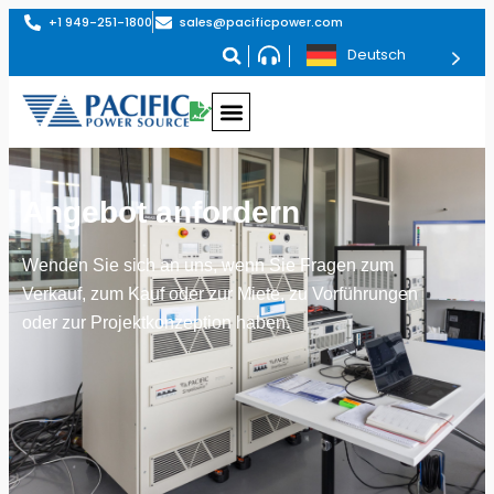
+1 949-251-1800
sales@pacificpower.com
Deutsch
Angebot anfordern
Wenden Sie sich an uns, wenn Sie Fragen zum
Verkauf, zum Kauf oder zur Miete, zu Vorführungen
oder zur Projektkonzeption haben.