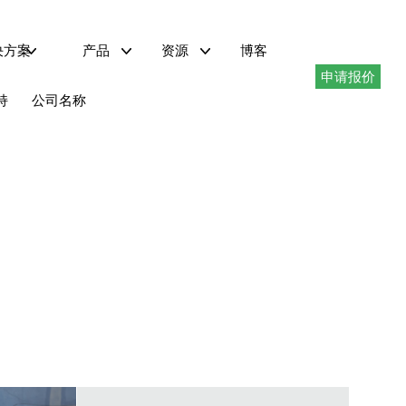
决方案
产品
资源
博客
申请报价
电动汽车充电
器
试
技术资料下载
仪器驱动程序
持
公司名称
采用PHIL技术的再生式交流电源——AZX系列
最高1.296MVA的再生式交流电源——AGX系列
最高180kVA的可编程交流电源——AFX系列
最高180kVA的可编程交流电源——ADF系列
1.5 至 6kVA 可编程交流电源 – LSX 系列
线性交流电源 LMX 系列
交流电源转换器，最大功率 625kVA – MS 系列
交直流再生电源 AZX 系列
AZX 系列可在交流、直流或交流+直流工作模式下提供完全再生式 4 象限操作
功率等级从 30kVA、45kvA、55kVA 到 1.1MVA+ 不等