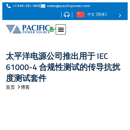
+1 949-251-1800
sales@pacificpower.com
中文 (简体)
采用PHIL技术的再生式交流电源——AZX系列
最高1.296MVA的再生式交流电源——AGX系列
最高180kVA的可编程交流电源——AFX系列
最高180kVA的可编程交流电源——ADF系列
交流电源转换器，最大功率 625kVA – MS 系列
AGX 系列交流和直流再生电源
AGX 系列在交流、直流或交流+直流工作模式下均支持全再生四象限运行。其功率密度位居市场前列，单个 4U 机箱内最高可达 24kW。
提供 6kVA 至 1.296MVA 不同功率等级的机型
可编程交直流源 AFX 系列
AFX 系列是高功率、单相、分相和三相电源系列。可用型号从 6 千伏安到 180 千伏安不等。
可编程交流电源 - ADF 系列，最大功率 180 千瓦
ADF 系列是大功率单相或三相交流电源系列。单相型号的可用功率范围为 15kVA 至 45kVA，三相型号的可用功率范围为 15kVA 至 180kVA。
低功率交流电源 LSX 系列
LSX 系列是高性能 PWM 模式交流电源系列，功率范围从 1500 VA 到 6000 VA。
线性交流电源 LMX 系列
LMX 系列是高性能线性交流电源系列，标准型号的功率范围为 500 VA 至 6 kVA，并联选件的功率范围可达 30 kVA。
AGX 系列交流和直流再生电源
AGX 系列在交流、直流或交流+直流工作模式下均支持全再生四象限运行。其功率密度位居市场前列，单个 4U 机箱内最高可达 24kW。
提供 6kVA 至 1.296MVA 不同功率等级的机型
可编程交直流源 AFX 系列
AFX 系列是高功率、单相、分相和三相电源系列。可用型号从 6 千伏安到 180 千伏安不等。
可编程交流电源 - ADF 系列，最大功率 180 千瓦
ADF 系列是大功率单相或三相交流电源系列。单相型号的可用功率范围为 15kVA 至 45kVA，三相型号的可用功率范围为 15kVA 至 180kVA。
再生式电网模拟器 RGS 系列
RGS 系列是一款集再生电网仿真仪和可选交流/直流电子负载于一体的二合一设备。在 4U 机架空间内实现高达 24kVA 的高功率密度。提供 12kVA 至 1.296MVA 不同功率等级的机型。
再生式交直流负载模拟器 RLS 系列
再生式负载模拟器——RLS 系列是一款全再生式四象限交流和直流电子负载，专为测试任何交流和直流负载应用而设计。其功率密度位居市场前列，单个 4U 机箱内最高可达 24kVA。
提供 6kVA 至 1.296MVA 不同功率等级的机型
EMC 抗扰度测试系统 - EPTS 系列
太平洋电源 EMC 符合性测试系统可配备电子电源转换开关 (EPTS) 模块，该模块支持 IEC 交流电压跌落和中断以及 IEC61000-4-11、IEC61000-4-27 和 IEC61000-4-34 电压不平衡抗扰度测试所需的电压上升和下降转换率。
SmartSource Suite 远程控制平台
SmartSource 套件是一个嵌入式网络服务器，可让您在任何网络浏览器上通过增强的用户体验和可视化工具实时全面地访问和控制太平洋电源产品。
SmartTS-HFI 谐波、闪变及抗干扰测试系统
SmartTS-HFI 谐波、闪变及抗扰度测试系统可提供符合 IEC 标准
的电力线发射与抗扰度全面符合性测试。 提供单相或三相配置，功率可达 60kVA 以上。
SmartTS – 光伏逆变器测试系统
该交钥匙解决方案旨在大幅简化并加速光伏逆变器的电网兼容性测试，以及针对太阳能逆变器和分布式能源（DER）的IEEE 1547.1 / UL 1741 SB / EN50549测试。
PPSC 经理
太平洋电源新推出的 PPSC Manager 软件可对太平洋交流电源的 AFX 系列交流和直流电源进行出色的控制。该软件可通过支持 LXI 的局域网、USB 或 RS-232 进行操作，支持所有 AFX 系列模式和功能，可通过 Windows 10 图形界面全面、轻松地控制和测量这些复杂的电源。
交直流再生电源 AZX 系列
AZX 系列可在交流、直流或交流+直流工作模式下提供完全再生式 4 象限操作
功率等级从 30kVA、45kvA、55kVA 到 1.1MVA+ 不等
交流电源转换器 MS 系列
固态变频器，型号从 62.5 至 625 kVA，标准频率 47 至 500 Hz（可选频率 1,000 Hz）
交直流再生电源 AZX 系列
AZX 系列可在交流、直流或交流+直流工作模式下提供完全再生式 4 象限操作
功率等级从 30kVA、45kvA、55kVA 到 1.1MVA+ 不等
带 PHIL 的再生电网模拟器 - GSZ 系列
GSZ 系列是再生式电网模拟器和可选的交流/直流电子负载，具有 PHIL 接口功能。
功率等级从 30kW、45kW、55kW 到 1.1MVA+ 不等。
再生式电子负载 - ELZ 系列
带可选 PHIL 的完全再生式 4 象限交流和直流电子负载，设计用于测试任何交流和直流负载应用。
功率等级从 30kW、45kW、55kW 到 1.1MVA+ 不等。
查看此系列
查看此系列
查看此系列
查看此系列
查看此系列
查看此系列
查看此系列
查看此系列
太平洋电源公司推出用于 IEC
61000-4 合规性测试的传导抗扰
度测试套件
首页
博客