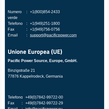
Numero
:
+1(800)854-2433
verde
Telefono
:
+1(949)251-1800
Fax
:
+1(949)756-0756
Email
:
support@pacificpower.com
Unione Europea (UE)
Pacific Power Source, Europe, GmbH.
Binzigstraße 21
77876 Kappelrodeck, Germania
Telefono
:
+49(0)7842-99722-00
Fax
:
+49(0)7842-99722-29
Email
:
info@pacificpower.eu