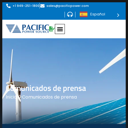
+1 949-251-1800
sales@pacificpower.com
Español
Comunicados de prensa
Comunicados de prensa
Inicio