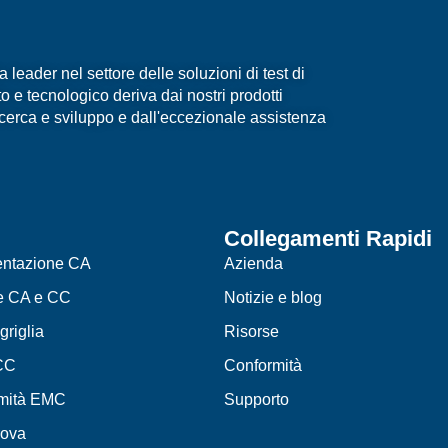
eader nel settore delle soluzioni di test di
 e tecnologico deriva dai nostri prodotti
ricerca e sviluppo e dall'eccezionale assistenza
Collegamenti Rapidi
mentazione CA
Azienda
e CA e CC
Notizie e blog
griglia
Risorse
CC
Conformità
rmità EMC
Supporto
rova