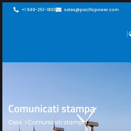
+1 949-251-1800
sales@pacificpower.com
Comunicati stampa
Comunicati stampa
Casa